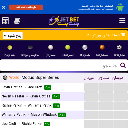
اپلیکیشن جت بت مختص اندروید
برای دانلود کلیک کنید
(دسترسی آسان و بدون فیلترشکن به سایت)
دسته بندی ورزش ها
فوتبال(۱۴۱)
بسکتبال(۵)
والیبال(۴)
تنیس(۱۵۵)
بیسبال(۸)
هاکی روی یخ(۱۸)
هندبال(۹)
World
Modus Super Series
میزبان
مساوی
میهمان
...
...
...
Kevin Cottiss
-
Joe Croft
۱۶:۰۰
...
...
...
Neven Resetar
-
Kevin Cottiss
۱۶:۳۵
...
...
...
Richie Parkin
-
Williams Patrik
۱۶:۱۵
...
...
...
Williams Patrik
-
Mason Whitlock
۱۶:۵۰
...
...
...
Joe Croft
-
Richie Parkin
۱۷:۱۰