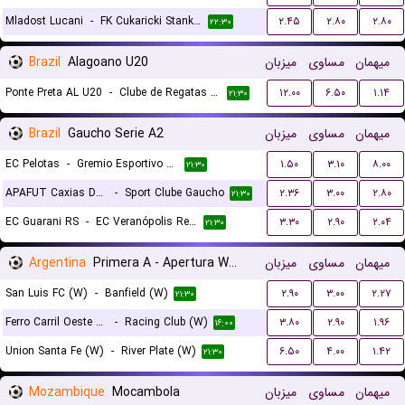
Mladost Lucani
-
FK Cukaricki Stankom
۲.۴۵
۲.۸۰
۲.۸۰
۲۲:۳۰
Brazil
Alagoano U20
میزبان
مساوی
میهمان
Ponte Preta AL U20
-
Clube de Regatas Brasil U20
۱۲.۰۰
۶.۵۰
۱.۱۴
۲۱:۳۰
Brazil
Gaucho Serie A2
میزبان
مساوی
میهمان
EC Pelotas
-
Gremio Esportivo Bage
۱.۵۰
۳.۱۰
۸.۰۰
۲۱:۳۰
APAFUT Caxias Do Sul RS
-
Sport Clube Gaucho
۲.۳۶
۳.۰۰
۲.۸۰
۲۱:۳۰
EC Guarani RS
-
EC Veranópolis Recreativo Cultural
۳.۳۰
۲.۹۰
۲.۰۴
۲۱:۳۰
Argentina
Primera A - Apertura Women
میزبان
مساوی
میهمان
San Luis FC (W)
-
Banfield (W)
۲.۹۰
۳.۰۰
۲.۲۷
۲۱:۳۰
Ferro Carril Oeste (W)
-
Racing Club (W)
۳.۸۰
۲.۹۰
۱.۹۶
۱۶:۰۰
Union Santa Fe (W)
-
River Plate (W)
۶.۵۰
۴.۰۰
۱.۴۲
۲۱:۳۰
Mozambique
Mocambola
میزبان
مساوی
میهمان