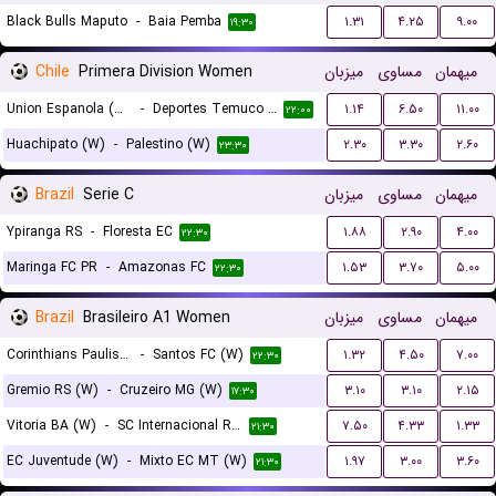
Black Bulls Maputo
-
Baia Pemba
۱.۳۱
۴.۲۵
۹.۰۰
۱۹:۳۰
Chile
Primera Division Women
میزبان
مساوی
میهمان
Union Espanola (W)
-
Deportes Temuco (W)
۱.۱۴
۶.۵۰
۱۱.۰۰
۲۲:۰۰
Huachipato (W)
-
Palestino (W)
۲.۳۰
۳.۳۰
۲.۶۰
۲۳:۳۰
Brazil
Serie C
میزبان
مساوی
میهمان
Ypiranga RS
-
Floresta EC
۱.۸۸
۲.۹۰
۴.۰۰
۲۲:۳۰
Maringa FC PR
-
Amazonas FC
۱.۵۳
۳.۷۰
۵.۰۰
۲۲:۳۰
Brazil
Brasileiro A1 Women
میزبان
مساوی
میهمان
Corinthians Paulista (W)
-
Santos FC (W)
۱.۳۲
۴.۵۰
۷.۰۰
۲۲:۳۰
Gremio RS (W)
-
Cruzeiro MG (W)
۳.۱۰
۳.۱۰
۲.۱۵
۱۷:۳۰
Vitoria BA (W)
-
SC Internacional RS (W)
۷.۵۰
۴.۳۳
۱.۳۳
۲۱:۳۰
EC Juventude (W)
-
Mixto EC MT (W)
۱.۹۷
۳.۰۰
۳.۶۰
۲۱:۳۰