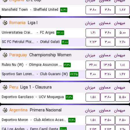
England
EFL Cup
میزبان
مساوی
میهمان
Mansfield Town
-
Sheffield United
۳.۸۰
۳.۶۰
۱.۸۷
۱۸:۳۰
Romania
Liga I
میزبان
مساوی
میهمان
Universitatea Craiova
-
FC Arges
۱.۶۱
۳.۶۰
۵.۰۰
۲۲:۰۰
SC FC Petrolul Ploiesti
-
Otelul Galati
۲.۷۳
۳.۰۰
۲.۶۰
۱۹:۰۰
Paraguay
Championship Women
میزبان
مساوی
میهمان
Rubio Nu (W)
-
Olimpia Asuncion (W)
۳۶.۰۰
۱۳.۲۵
۱.۰۱
۲۱:۳۰
Sportivo San Lorenzo (W)
-
Club Guarani (W)
۴.۰۰
۳.۷۰
۱.۶۷
۲۳:۴۵
Peru
Liga 1 - Clausura
میزبان
مساوی
میهمان
Deportivo Garcilaso
-
UCV Moquegua
۱.۵۱
۳.۸۰
۵.۵۰
۲۱:۳۰
Argentina
Primera Nacional
میزبان
مساوی
میهمان
Deportivo Moron
-
Club Atletico Acassuso
۱.۵۱
۳.۵۰
۶.۵۰
۲۱:۳۰
CA Los Andes
-
Ferro Carril Oeste
۲.۶۳
۲.۷۳
۲.۹۰
۲۱:۰۰