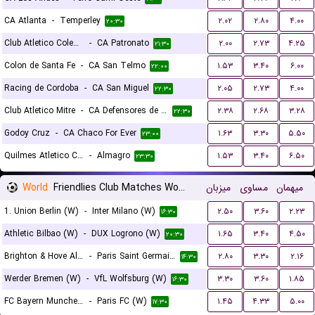
CA Atlanta
-
Temperley
۲.۰۲
۲.۸۰
۴.۰۰
۲۰:۳۰
Club Atletico Colegiales
-
CA Patronato
۲.۰۰
۲.۷۳
۴.۲۵
۲۱:۳۰
Colon de Santa Fe
-
CA San Telmo
۱.۵۳
۳.۴۰
۶.۰۰
۲۲:۰۰
Racing de Cordoba
-
CA San Miguel
۲.۰۵
۲.۷۳
۴.۰۰
۲۲:۳۰
Club Atletico Mitre
-
CA Defensores de Belgrano
۲.۳۸
۲.۶۸
۳.۲۸
۲۲:۳۰
Godoy Cruz
-
CA Chaco For Ever
۱.۶۳
۳.۳۰
۵.۵۰
۲۳:۰۰
Quilmes Atletico Club
-
Almagro
۱.۵۳
۳.۴۰
۶.۵۰
۲۳:۳۰
World
Friendlies Club Matches Women
میزبان
مساوی
میهمان
1. Union Berlin (W)
-
Inter Milano (W)
۲.۵۰
۳.۶۰
۲.۲۳
۱۶:۳۰
Athletic Bilbao (W)
-
DUX Logrono (W)
۱.۶۵
۳.۴۰
۴.۵۰
۲۰:۳۰
Brighton & Hove Albion (W)
-
Paris Saint Germain (W)
۲.۸۰
۳.۳۰
۲.۱۶
۱۴:۳۰
Werder Bremen (W)
-
VfL Wolfsburg (W)
۳.۳۰
۳.۶۰
۱.۸۵
۱۶:۳۰
FC Bayern Munchen (W)
-
Paris FC (W)
۱.۴۵
۴.۳۳
۵.۰۰
۱۷:۳۰