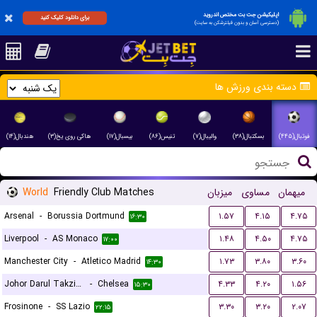
اپلیکیشن جت بت مختص اندروید
برای دانلود کلیک کنید
(دسترسی آسان و بدون فیلترشکن به سایت)
دسته بندی ورزش ها
فوتبال(۴۴۵)
بسکتبال(۳۸)
والیبال(۷)
تنیس(۸۶)
بیسبال(۱۷)
هاکی روی یخ(۳)
هندبال(۱۴)
World
Friendly Club Matches
میزبان
مساوی
میهمان
Arsenal
-
Borussia Dortmund
۱.۵۷
۴.۱۵
۴.۷۵
۱۶:۳۰
Liverpool
-
AS Monaco
۱.۴۸
۴.۵۰
۴.۷۵
۱۷:۰۰
Manchester City
-
Atletico Madrid
۱.۷۳
۳.۸۰
۳.۶۰
۱۴:۳۰
Johor Darul Takzim FC
-
Chelsea
۴.۳۳
۴.۲۰
۱.۵۶
۱۵:۳۰
Frosinone
-
SS Lazio
۳.۳۰
۳.۲۰
۲.۰۷
۲۲:۱۵