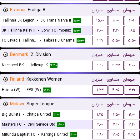
Estonia
Esiliiga B
میزبان
مساوی
میهمان
Tallinna JK Legion
-
JK Trans Narva II
۱۵.۰۰
۱۰.۰۰
۱.۰۶
۱۵:۳۰
JK Tallinna Kalev II
-
Johvi FC Phoenix
۳.۰۰
۴.۲۰
۱.۸۵
۱۵:۳۰
FC Levadia Tallinn III
-
Tabasalu Charma
۱.۳۱
۵.۵۰
۵.۵۰
۱۵:۳۰
Denmark
2. Division
میزبان
مساوی
میهمان
Naestved BK
-
Hellerup IK
۱.۴۰
۴.۳۳
۶.۰۰
۱۴:۳۰
Finland
Kakkonen Women
میزبان
مساوی
میهمان
Heimo (W)
-
EPS (W)
۱.۷۳
۴.۲۵
۳.۳۰
۱۵:۳۰
Malawi
Super League
میزبان
مساوی
میهمان
Big Bullets
-
Chitipa United
۱.۲۵
۴.۵۰
۱۱.۰۰
۱۶:۰۰
Masters FC
-
Civil Service Utd
۲.۰۰
۳.۱۰
۳.۴۰
۱۶:۰۰
Mitundu Baptist FC
-
Karonga United
۱.۸۰
۳.۰۵
۴.۲۵
۱۶:۰۰