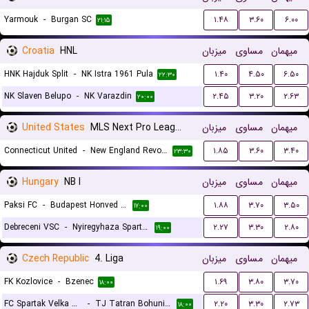
Yarmouk
-
Burgan SC
۱.۴۸
۳.۶۰
۶.۰۰
۲۱:۱۵
Croatia
HNL
میزبان
مساوی
میهمان
HNK Hajduk Split
-
NK Istra 1961 Pula
۱.۴۰
۴.۵۰
۶.۵۰
۲۲:۳۰
NK Slaven Belupo
-
NK Varazdin
۲.۴۵
۳.۲۰
۲.۶۳
۲۰:۰۰
United States
MLS Next Pro League
میزبان
مساوی
میهمان
Connecticut United
-
New England Revolution II
۱.۸۵
۳.۶۰
۳.۴۰
۲۳:۳۰
Hungary
NB I
میزبان
مساوی
میهمان
Paksi FC
-
Budapest Honved FC
۱.۸۸
۳.۷۰
۳.۵۰
۱۷:۰۰
Debreceni VSC
-
Nyiregyhaza Spartacus FC
۲.۲۷
۳.۳۰
۲.۸۰
۱۹:۰۰
Czech Republic
4. Liga
میزبان
مساوی
میهمان
FK Kozlovice
-
Bzenec
۱.۶۹
۳.۸۰
۳.۷۰
۱۸:۰۰
FC Spartak Velka Bites
-
TJ Tatran Bohunice
۲.۲۰
۳.۳۰
۲.۷۳
۱۸:۰۰