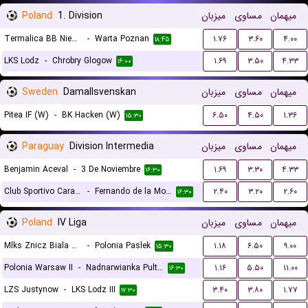
Poland
1. Division
میزبان
مساوی
میهمان
Termalica BB Nieciecza
-
Warta Poznan
۱.۷۶
۳.۶۰
۴.۰۰
۱۸:۴۵
LKS Lodz
-
Chrobry Glogow
۱.۶۹
۳.۵۰
۴.۳۳
۱۶:۰۰
Sweden
Damallsvenskan
میزبان
مساوی
میهمان
Pitea IF (W)
-
BK Hacken (W)
۶.۵۰
۴.۵۰
۱.۳۶
۱۵:۳۰
Paraguay
Division Intermedia
میزبان
مساوی
میهمان
Benjamin Aceval
-
3 De Noviembre
۱.۶۹
۳.۳۰
۴.۳۳
۱۶:۳۰
Club Sportivo Carapegua
-
Fernando de la Mora
۲.۴۰
۳.۲۰
۲.۶۰
۱۶:۳۰
Poland
IV Liga
میزبان
مساوی
میهمان
Mlks Znicz Biala Piska
-
Polonia Paslek
۱.۱۸
۶.۵۰
۹.۰۰
۱۵:۳۰
Polonia Warsaw II
-
Nadnarwianka Pultusk
۱.۱۶
۵.۵۰
۱۱.۰۰
۱۶:۳۰
LZS Justynow
-
LKS Lodz III
۳.۴۰
۳.۸۰
۱.۷۷
۱۷:۳۰