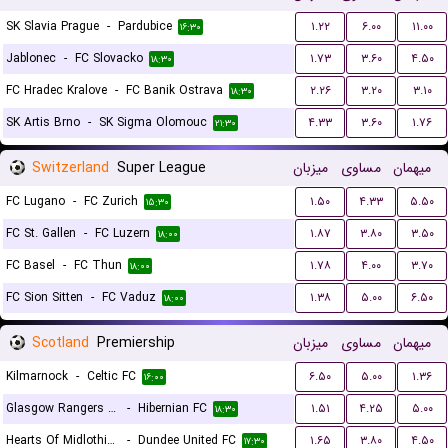
SK Slavia Prague
-
Pardubice
۱.۲۲
۶.۰۰
۱۱.۰۰
۱۶:۳۰
Jablonec
-
FC Slovacko
۱.۷۳
۳.۶۰
۴.۵۰
۱۸:۳۰
FC Hradec Kralove
-
FC Banik Ostrava
۲.۲۶
۳.۲۰
۳.۱۰
۱۸:۳۰
SK Artis Brno
-
SK Sigma Olomouc
۴.۳۳
۳.۶۰
۱.۷۶
۲۱:۳۰
Switzerland
Super League
میزبان
مساوی
میهمان
FC Lugano
-
FC Zurich
۱.۵۰
۴.۳۳
۵.۵۰
۱۵:۳۰
FC St. Gallen
-
FC Luzern
۱.۸۷
۳.۸۰
۳.۵۰
۱۸:۰۰
FC Basel
-
FC Thun
۱.۷۸
۴.۰۰
۳.۷۰
۱۸:۰۰
FC Sion Sitten
-
FC Vaduz
۱.۳۸
۵.۰۰
۶.۵۰
۱۸:۰۰
Scotland
Premiership
میزبان
مساوی
میهمان
Kilmarnock
-
Celtic FC
۶.۵۰
۵.۰۰
۱.۳۶
۱۶:۰۰
Glasgow Rangers FC
-
Hibernian FC
۱.۵۱
۴.۲۵
۵.۰۰
۱۸:۳۰
Hearts Of Midlothian FC
-
Dundee United FC
۱.۶۵
۳.۸۰
۴.۵۰
۱۷:۳۰