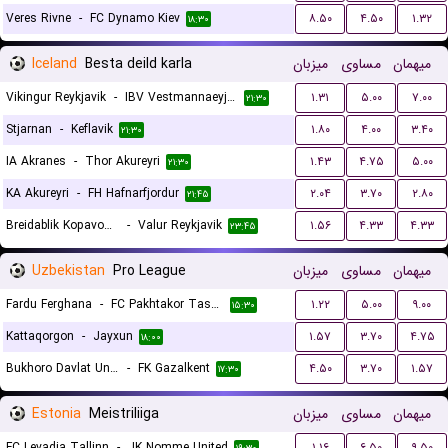
Veres Rivne
-
FC Dynamo Kiev
۸.۵۰
۴.۵۰
۱.۳۲
۱۸:۳۰
Iceland
Besta deild karla
میزبان
مساوی
میهمان
Vikingur Reykjavik
-
IBV Vestmannaeyjar
۱.۳۱
۵.۰۰
۷.۰۰
۲۱:۳۰
Stjarnan
-
Keflavik
۱.۸۰
۴.۰۰
۳.۴۰
۲۱:۳۰
IA Akranes
-
Thor Akureyri
۱.۴۳
۴.۷۵
۵.۰۰
۲۱:۳۰
KA Akureyri
-
FH Hafnarfjordur
۲.۰۴
۳.۷۰
۲.۸۰
۲۱:۴۵
Breidablik Kopavogur
-
Valur Reykjavik
۱.۵۶
۴.۳۳
۴.۳۳
۲۳:۴۵
Uzbekistan
Pro League
میزبان
مساوی
میهمان
Fardu Ferghana
-
FC Pakhtakor Tashkent II
۱.۲۲
۵.۰۰
۹.۰۰
۱۵:۳۰
Kattaqorgon
-
Jayxun
۱.۵۷
۳.۷۰
۴.۷۵
۱۸:۰۰
Bukhoro Davlat Universiteti
-
FK Gazalkent
۴.۵۰
۳.۷۰
۱.۵۷
۱۷:۳۰
Estonia
Meistriliiga
میزبان
مساوی
میهمان
FC Levadia Tallinn
-
JK Nomme United
۱.۱۶
۶.۵۰
۹.۵۰