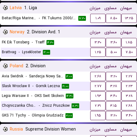
Latvia
1. Liga
میزبان
مساوی
میهمان
Beitar/Riga Mariners
-
FK Tukums 2000/Tss II
۱.۰۹
۸.۵۰
۱۳.۲۵
۱۷:۳۰
Norway
2. Division Avd. 1
میزبان
مساوی
میهمان
FK Eik Tonsberg
-
Træff
۳.۳۰
۳.۶۰
۱.۸۵
۱۴:۳۰
Brattvag
-
Lysekloster
۱.۲۵
۵.۰۰
۷.۵۰
۱۶:۰۰
Poland
2. Division
میزبان
مساوی
میهمان
Avia Swidnik
-
Sandecja Nowy Sacz
۲.۶۸
۳.۲۰
۲.۲۷
۱۶:۰۰
Slask Wroclaw II
-
Gornik Leczna
۲.۷۷
۳.۲۸
۲.۲۳
۱۹:۰۰
Legia Warsaw II
-
OKS Swit Skolwin
۱.۹۳
۳.۴۰
۳.۲۸
۱۴:۳۰
Chojniczanka Chojnice
-
Znicz Pruszkow
۲.۳۱
۳.۱۵
۲.۶۸
۱۸:۳۰
GKS 71 Tychy
-
Olimpia Grudziadz
۱.۹۵
۳.۲۰
۳.۴۰
۲۱:۰۰
Russia
Supreme Division Women
میزبان
مساوی
میهمان