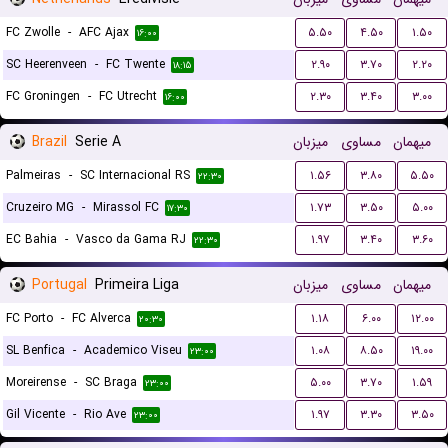
FC Zwolle
-
AFC Ajax
۵.۵۰
۴.۵۰
۱.۵۰
۱۶:۰۰
SC Heerenveen
-
FC Twente
۲.۹۰
۳.۷۰
۲.۲۰
۱۸:۱۵
FC Groningen
-
FC Utrecht
۲.۳۰
۳.۴۰
۳.۰۰
۱۶:۰۰
Brazil
Serie A
میزبان
مساوی
میهمان
Palmeiras
-
SC Internacional RS
۱.۵۶
۳.۸۰
۵.۵۰
۲۲:۳۰
Cruzeiro MG
-
Mirassol FC
۱.۷۳
۳.۵۰
۵.۰۰
۱۷:۳۰
EC Bahia
-
Vasco da Gama RJ
۱.۹۷
۳.۴۰
۳.۶۰
۲۲:۳۰
Portugal
Primeira Liga
میزبان
مساوی
میهمان
FC Porto
-
FC Alverca
۱.۱۸
۶.۰۰
۱۲.۰۰
۲۰:۳۰
SL Benfica
-
Academico Viseu
۱.۰۸
۸.۵۰
۱۹.۰۰
۲۳:۰۰
Moreirense
-
SC Braga
۵.۰۰
۳.۷۰
۱.۵۹
۲۳:۰۰
Gil Vicente
-
Rio Ave
۱.۹۷
۳.۳۰
۳.۵۰
۲۳:۰۰