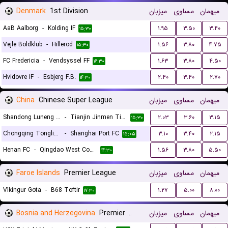
Denmark
1st Division
میزبان
مساوی
میهمان
AaB Aalborg
-
Kolding IF
۱.۹۵
۳.۵۰
۳.۴۰
۱۵:۳۰
Vejle Boldklub
-
Hillerod
۱.۵۶
۳.۸۰
۴.۷۵
۱۵:۳۰
FC Fredericia
-
Vendsyssel FF
۱.۶۳
۳.۸۰
۴.۵۰
۱۶:۳۰
Hvidovre IF
-
Esbjerg F.B.
۲.۴۰
۳.۴۰
۲.۷۰
۱۴:۳۰
China
Chinese Super League
میزبان
مساوی
میهمان
Shandong Luneng Taishan FC
-
Tianjin Jinmen Tigers
۲.۰۳
۳.۶۰
۳.۱۵
۱۵:۳۰
Chongqing Tongliang Long
-
Shanghai Port FC
۳.۱۰
۳.۴۰
۲.۱۵
۱۵:۰۵
Henan FC
-
Qingdao West Coast FC
۱.۵۶
۳.۸۰
۵.۵۰
۱۴:۳۰
Faroe Islands
Premier League
میزبان
مساوی
میهمان
Víkingur Gota
-
B68 Toftir
۱.۲۷
۵.۰۰
۸.۰۰
۱۷:۳۰
Bosnia and Herzegovina
Premier Liga
میزبان
مساوی
میهمان