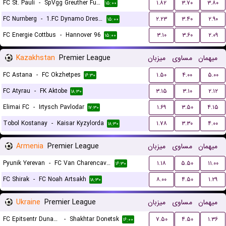
FC St. Pauli
-
SpVgg Greuther Furth
۱.۸۲
۳.۷۰
۳.۸۰
۱۵:۰۰
FC Nurnberg
-
1.FC Dynamo Dresden
۲.۲۳
۳.۴۰
۲.۹۰
۱۵:۰۰
FC Energie Cottbus
-
Hannover 96
۳.۱۰
۳.۶۰
۲.۰۹
۱۵:۰۰
Kazakhstan
Premier League
میزبان
مساوی
میهمان
FC Astana
-
FC Okzhetpes
۱.۵۰
۴.۰۰
۵.۰۰
۱۶:۳۰
FC Atyrau
-
FK Aktobe
۳.۱۵
۳.۱۰
۲.۱۲
۱۸:۳۰
Elimai FC
-
Irtysch Pavlodar
۱.۶۹
۳.۵۰
۴.۱۵
۱۷:۳۰
Tobol Kostanay
-
Kaisar Kyzylorda
۱.۷۸
۳.۳۰
۴.۰۰
۱۸:۳۰
Armenia
Premier League
میزبان
مساوی
میهمان
Pyunik Yerevan
-
FC Van Charencavan
۱.۱۸
۵.۵۰
۱۱.۰۰
۱۶:۳۰
FC Shirak
-
FC Noah Artsakh
۸.۰۰
۴.۵۰
۱.۲۹
۱۸:۳۰
Ukraine
Premier League
میزبان
مساوی
میهمان
FC Epitsentr Dunayivtsi
-
Shakhtar Donetsk
۷.۵۰
۴.۵۰
۱.۳۶
۱۶:۰۰