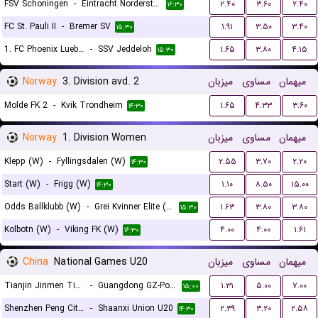
FSV Schoningen
-
Eintracht Norderstedt
۲.۴۰
۳.۶۰
۲.۴۰
۱۶:۳۰
FC St. Pauli II
-
Bremer SV
۱.۹۱
۳.۵۰
۳.۴۰
۱۵:۳۰
1. FC Phoenix Luebeck
-
SSV Jeddeloh
۱.۶۵
۳.۸۰
۴.۱۵
۱۵:۳۰
Norway
3. Division avd. 2
میزبان
مساوی
میهمان
Molde FK 2
-
Kvik Trondheim
۱.۶۵
۴.۳۳
۳.۶۰
۱۴:۳۰
Norway
1. Division Women
میزبان
مساوی
میهمان
Klepp (W)
-
Fyllingsdalen (W)
۲.۵۵
۳.۷۰
۲.۲۰
۱۴:۳۰
Start (W)
-
Frigg (W)
۱.۱۰
۸.۵۰
۱۵.۰۰
۱۴:۳۰
Odds Ballklubb (W)
-
Grei Kvinner Elite (W)
۱.۶۳
۳.۸۰
۳.۸۰
۱۵:۳۰
Kolbotn (W)
-
Viking FK (W)
۴.۰۰
۴.۰۰
۱.۶۱
۱۶:۳۰
China
National Games U20
میزبان
مساوی
میهمان
Tianjin Jinmen Tigers U20
-
Guangdong GZ-Power U20
۱.۳۱
۵.۰۰
۷.۰۰
۱۵:۰۰
Shenzhen Peng City U20
-
Shaanxi Union U20
۲.۳۹
۳.۲۰
۲.۵۸
۱۴:۳۰