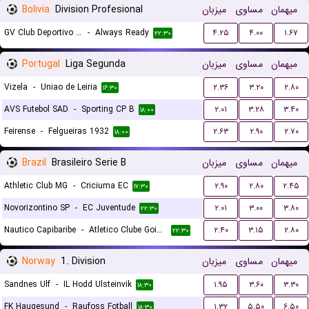
Bolivia
Division Profesional
میزبان
مساوی
میهمان
GV Club Deportivo San Jose de Oruro
-
Always Ready
۴.۲۵
۴.۰۰
۱.۶۷
۲۲:۳۰
Portugal
Liga Segunda
میزبان
مساوی
میهمان
Vizela
-
Uniao de Leiria
۲.۳۶
۳.۲۰
۲.۸۰
۱۶:۳۰
AVS Futebol SAD
-
Sporting CP B
۲.۰۱
۳.۲۸
۳.۴۰
۱۸:۰۰
Feirense
-
Felgueiras 1932
۲.۶۳
۲.۹۰
۲.۷۰
۱۸:۰۰
Brazil
Brasileiro Serie B
میزبان
مساوی
میهمان
Athletic Club MG
-
Criciuma EC
۲.۹۰
۲.۸۰
۲.۴۵
۱۷:۳۰
Novorizontino SP
-
EC Juventude
۲.۰۱
۳.۰۰
۳.۸۰
۲۲:۳۰
Nautico Capibaribe
-
Atletico Clube Goianiense
۲.۴۰
۳.۱۵
۲.۸۰
۲۲:۳۰
Norway
1. Division
میزبان
مساوی
میهمان
Sandnes Ulf
-
IL Hodd Ulsteinvik
۱.۹۵
۳.۶۰
۳.۳۰
۱۸:۳۰
FK Haugesund
-
Raufoss Fotball
۱.۳۲
۵.۵۰
۶.۵۰
۱۸:۳۰