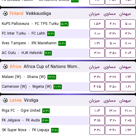
۱۹:۳۰
Finland
Veikkausliiga
میزبان
مساوی
میهمان
KuPS Palloseura
-
FC TPS Turku
۱.۵۳
۴.۲۰
۵.۰۰
۱۵:۳۰
FC Inter Turku
-
FC Lahti
۲.۰۰
۳.۳۰
۳.۶۰
۱۷:۳۰
Ilves Tampere
-
IFK Mariehamn
۱.۳۱
۵.۰۰
۸.۰۰
۱۸:۳۰
AC Oulu
-
HJK Helsinki
۳.۲۰
۳.۵۰
۲.۰۴
۱۹:۳۰
Africa
Africa Cup of Nations Women
میزبان
مساوی
میهمان
Malawi (W)
-
Ghana (W)
۳.۳۰
۳.۲۸
۱.۹۴
۲۳:۳۰
Cameroon (W)
-
Nigeria (W)
۴.۷۵
۳.۵۰
۱.۶۱
۲۰:۳۰
Latvia
Virsliga
میزبان
مساوی
میهمان
Riga FC
-
Ogre United
۱.۰۴
۱۳.۰۰
۲۱.۰۰
۱۸:۳۰
FK Jelgava
-
FK Auda
۳.۱۵
۳.۲۰
۲.۰۵
۱۶:۳۰
SK Super Nova
-
FK Liepaja
۳.۳۰
۳.۴۰
۱.۹۳
۱۶:۳۰