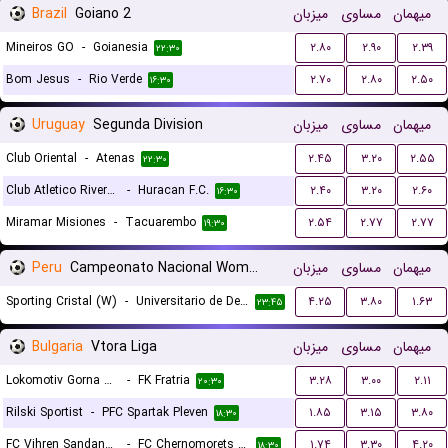
Brazil
Goiano 2
میزبان
مساوی
میهمان
Mineiros GO
-
Goianesia
۲.۸۰
۲.۹۰
۲.۳۹
۲۲:۳۰
Bom Jesus
-
Rio Verde
۲.۷۰
۲.۸۰
۲.۵۰
۱۶:۳۰
Uruguay
Segunda Division
میزبان
مساوی
میهمان
Club Oriental
-
Atenas
۲.۴۵
۳.۲۰
۲.۵۵
۲۲:۳۰
Club Atletico River Plate
-
Huracan F.C.
۲.۴۰
۳.۲۰
۲.۶۰
۱۶:۳۰
Miramar Misiones
-
Tacuarembo
۲.۵۴
۲.۷۷
۲.۷۷
۱۹:۳۰
Peru
Campeonato Nacional Women
میزبان
مساوی
میهمان
Sporting Cristal (W)
-
Universitario de Deportes (W)
۴.۲۵
۳.۸۰
۱.۶۳
۲۳:۴۵
Bulgaria
Vtora Liga
میزبان
مساوی
میهمان
Lokomotiv Gorna Oryahovitsa
-
FK Fratria
۳.۲۸
۳.۰۰
۲.۱۱
۲۰:۳۰
Rilski Sportist
-
PFC Spartak Pleven
۱.۸۵
۳.۱۵
۳.۸۰
۱۸:۳۰
FC Vihren Sandanski
-
FC Chernomorets 1919 Burgas
۱.۷۴
۳.۳۰
۴.۲۰
۱۸:۳۰