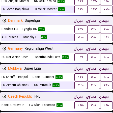
HSK Zrinjski Mostar
-
NK Celik Zenica
۱.۲۵
۴.۷۵
۹.۵۰
۲۲:۳۰
FK Borac Banjaluka
-
FK Velez Mostar
۱.۳۲
۴.۳۳
۷.۵۰
۲۰:۰۰
Denmark
Superliga
میزبان
مساوی
میهمان
Randers FC
-
Lyngby BK
۲.۲۷
۳.۴۰
۲.۸۰
۱۷:۳۰
AC Horsens
-
Brondby I.F.
۵.۰۰
۳.۸۰
۱.۶۱
۱۹:۳۰
Germany
Regionalliga West
میزبان
مساوی
میهمان
SC Rot-Weiss Oberhausen
-
Sportfreunde Lotte
۱.۲۹
۵.۰۰
۸.۰۰
۱۵:۳۰
Moldova
Super Liga
میزبان
مساوی
میهمان
FC Sheriff Tiraspol
-
Dacia Buiucani
۱.۲۵
۵.۰۰
۸.۰۰
۲۰:۳۰
FC Zimbru Chisinau
-
CS Petrocub
۲.۴۰
۳.۲۰
۲.۶۰
۲۰:۳۰
Czech Republic
FNL
میزبان
مساوی
میهمان
Banik Ostrava B
-
FC Silon Taborsko
۲.۵۸
۳.۰۵
۲.۵۰
۱۶:۰۰