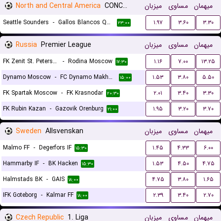
North and Central America
CONCACAF Leagues Cup
میزبان
مساوی
میهمان
Seattle Sounders
-
Gallos Blancos Queretaro
۱.۹۷
۳.۶۰
۳.۳۰
۲۳:۰۰
Russia
Premier League
میزبان
مساوی
میهمان
FK Zenit St. Petersburg
-
Rodina Moscow
۱.۱۶
۷.۰۰
۱۳.۲۵
۱۷:۳۰
Dynamo Moscow
-
FC Dynamo Makhachkala
۱.۵۳
۳.۸۰
۵.۵۰
۱۵:۰۰
FK Spartak Moscow
-
FK Krasnodar
۲.۰۱
۳.۴۰
۳.۳۰
۲۰:۳۰
FK Rubin Kazan
-
Gazovik Orenburg
۱.۹۵
۳.۲۰
۳.۷۰
۲۱:۰۰
Sweden
Allsvenskan
میزبان
مساوی
میهمان
Malmo FF
-
Degerfors IF
۱.۴۵
۴.۳۳
۶.۰۰
۱۵:۳۰
Hammarby IF
-
BK Hacken
۱.۵۳
۴.۵۰
۴.۷۵
۱۵:۳۰
Halmstads BK
-
GAIS
۴.۷۵
۳.۸۰
۱.۶۵
۱۸:۰۰
IFK Goteborg
-
Kalmar FF
۲.۳۹
۳.۴۰
۲.۷۰
۱۸:۰۰
Czech Republic
1. Liga
میزبان
مساوی
میهمان