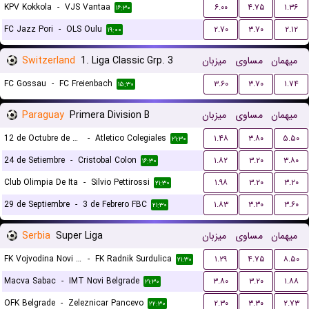
KPV Kokkola
-
VJS Vantaa
۶.۰۰
۴.۷۵
۱.۳۶
۱۶:۳۰
FC Jazz Pori
-
OLS Oulu
۲.۷۰
۳.۷۰
۲.۱۲
۱۹:۰۰
Switzerland
1. Liga Classic Grp. 3
میزبان
مساوی
میهمان
FC Gossau
-
FC Freienbach
۳.۶۰
۳.۷۰
۱.۷۴
۱۵:۳۰
Paraguay
Primera Division B
میزبان
مساوی
میهمان
12 de Octubre de San Domingo
-
Atletico Colegiales
۱.۴۸
۳.۸۰
۵.۵۰
۲۱:۳۰
24 de Setiembre
-
Cristobal Colon
۱.۸۲
۳.۲۰
۳.۸۰
۱۶:۳۰
Club Olimpia De Ita
-
Silvio Pettirossi
۱.۹۸
۳.۲۰
۳.۲۰
۲۱:۳۰
29 de Septiembre
-
3 de Febrero FBC
۱.۸۳
۳.۳۰
۳.۶۰
۲۱:۳۰
Serbia
Super Liga
میزبان
مساوی
میهمان
FK Vojvodina Novi Sad
-
FK Radnik Surdulica
۱.۲۹
۴.۷۵
۸.۵۰
۲۱:۳۰
Macva Sabac
-
IMT Novi Belgrade
۳.۸۰
۳.۲۰
۱.۸۸
۲۱:۳۰
OFK Belgrade
-
Zeleznicar Pancevo
۲.۳۰
۳.۳۰
۲.۷۳
۲۲:۳۰