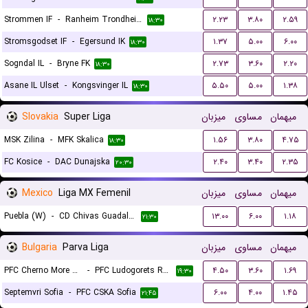
Strommen IF
-
Ranheim Trondheim
۲.۲۳
۳.۸۰
۲.۵۹
۱۸:۳۰
Stromsgodset IF
-
Egersund IK
۱.۳۷
۵.۰۰
۶.۰۰
۱۸:۳۰
Sogndal IL
-
Bryne FK
۲.۷۳
۳.۶۰
۲.۲۰
۱۸:۳۰
Asane IL Ulset
-
Kongsvinger IL
۵.۵۰
۵.۰۰
۱.۳۸
۱۸:۳۰
Slovakia
Super Liga
میزبان
مساوی
میهمان
MSK Zilina
-
MFK Skalica
۱.۵۶
۳.۸۰
۴.۷۵
۱۸:۳۰
FC Kosice
-
DAC Dunajska
۲.۴۰
۳.۴۰
۲.۳۵
۲۰:۳۰
Mexico
Liga MX Femenil
میزبان
مساوی
میهمان
Puebla (W)
-
CD Chivas Guadalajara (W)
۱۳.۰۰
۶.۰۰
۱.۱۸
۲۱:۳۰
Bulgaria
Parva Liga
میزبان
مساوی
میهمان
PFC Cherno More Varna
-
PFC Ludogorets Razgrad
۴.۵۰
۳.۶۰
۱.۶۹
۱۹:۳۰
Septemvri Sofia
-
PFC CSKA Sofia
۶.۰۰
۴.۰۰
۱.۴۵
۲۱:۴۵