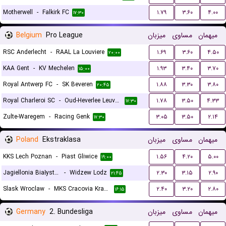
Motherwell
-
Falkirk FC
۱.۷۹
۳.۶۰
۴.۰۰
۱۷:۳۰
Belgium
Pro League
میزبان
مساوی
میهمان
RSC Anderlecht
-
RAAL La Louviere
۱.۶۹
۳.۶۰
۴.۵۰
۲۰:۰۰
KAA Gent
-
KV Mechelen
۱.۹۳
۳.۴۰
۳.۷۰
۱۵:۰۰
Royal Antwerp FC
-
SK Beveren
۱.۸۸
۳.۳۰
۳.۸۰
۲۰:۴۵
Royal Charleroi SC
-
Oud-Heverlee Leuven
۱.۷۸
۳.۵۰
۴.۳۳
۱۷:۳۰
Zulte-Waregem
-
Racing Genk
۳.۰۵
۳.۵۰
۲.۱۴
۱۷:۳۰
Poland
Ekstraklasa
میزبان
مساوی
میهمان
KKS Lech Poznan
-
Piast Gliwice
۱.۵۶
۴.۲۰
۵.۰۰
۱۹:۰۰
Jagiellonia Białystok
-
Widzew Lodz
۲.۳۰
۳.۱۵
۲.۹۰
۲۱:۴۵
Slask Wroclaw
-
MKS Cracovia Krakow
۲.۴۰
۳.۲۰
۲.۸۰
۱۶:۱۵
Germany
2. Bundesliga
میزبان
مساوی
میهمان