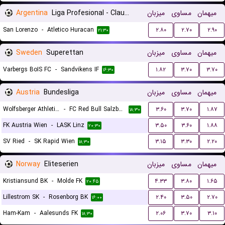
Argentina
Liga Profesional - Clausura
میزبان
مساوی
میهمان
San Lorenzo
-
Atletico Huracan
۲.۸۰
۲.۷۰
۲.۹۰
۲۱:۳۰
Sweden
Superettan
میزبان
مساوی
میهمان
Varbergs BoIS FC
-
Sandvikens IF
۱.۸۲
۳.۷۰
۳.۷۰
۱۶:۳۰
Austria
Bundesliga
میزبان
مساوی
میهمان
Wolfsberger Athletik Club
-
FC Red Bull Salzburg
۳.۶۰
۳.۷۰
۱.۸۷
۱۸:۳۰
FK Austria Wien
-
LASK Linz
۳.۵۰
۳.۶۰
۱.۸۸
۲۰:۳۰
SV Ried
-
SK Rapid Wien
۳.۱۵
۳.۳۰
۲.۲۰
۱۸:۳۰
Norway
Eliteserien
میزبان
مساوی
میهمان
Kristiansund BK
-
Molde FK
۴.۳۳
۳.۸۰
۱.۶۵
۲۰:۴۵
Lillestrom SK
-
Rosenborg BK
۲.۴۰
۳.۵۰
۲.۷۰
۱۶:۰۰
Ham-Kam
-
Aalesunds FK
۲.۰۶
۳.۷۰
۳.۱۰
۱۸:۳۰