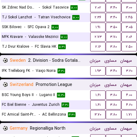
SK Zdirec Nad Doubravou
-
Sokol Tasovice
۲.۰۲
۳.۴۰
۳.۰۰
۱۸:۰۰
TJ Sokol Lanzhot
-
Tatran Vsechovice
۲.۳۶
۳.۴۰
۲.۴۵
۱۸:۰۰
SSK Bilovec
-
SFC Opava 2
۱.۹۱
۳.۵۰
۳.۰۵
۱۸:۰۰
MFK Kravare
-
Valasske Mezirici
۲.۷۳
۳.۷۰
۲.۰۶
۱۸:۰۰
TJ Dvur Kralove
-
FC Slavia HK
۲.۱۶
۳.۸۰
۲.۵۰
۱۸:۳۰
Sweden
2. Division - Sodra Gotaland
میزبان
مساوی
میهمان
IFK Trelleborg FK
-
Vaxjo Norra
۱.۹۳
۳.۴۰
۳.۲۰
۱۶:۳۰
Switzerland
Promotion League
میزبان
مساوی
میهمان
BSC Young Boys II
-
Lugano II
۱.۶۱
۳.۸۰
۴.۰۰
۱۵:۳۰
FC Biel Bienne
-
Juventus Zurich
۱.۶۱
۳.۸۰
۴.۲۰
۱۶:۳۰
FC Amical Saint-Prex
-
AC Bellinzona
۳.۷۰
۳.۸۰
۱.۷۱
۱۶:۳۰
Germany
Regionalliga North
میزبان
مساوی
میهمان