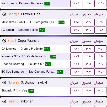
Red Lions
-
Kamuzu Barracks
۲.۰۶
۲.۹۰
۳.۵۰
۱۶:۰۰
Georgia
Erovnuli Liga
میزبان
مساوی
میهمان
Meshakhte Tkibuli
-
FC Samgurali Tskaltubo
۴.۱۵
۳.۴۰
۱.۷۰
۱۶:۳۰
FC Spaeri
-
Dinamo Tbilisi
۳.۴۰
۳.۴۰
۱.۸۸
۱۹:۳۰
Brazil
Copa Paulista
میزبان
مساوی
میهمان
CA Linense
-
Gremio Prudente
۱.۷۰
۳.۳۰
۴.۵۰
۱۶:۳۰
Noroeste SP
-
EC XV de Novembro (Piracicaba)
۲.۳۶
۲.۹۰
۲.۸۰
۱۶:۳۰
Osasco Sporting
-
Paulista SP
۲.۴۵
۳.۰۵
۲.۶۰
۱۷:۳۰
EC Sao Bernardo
-
Sao Caetano Futebol
۱.۷۰
۳.۲۰
۴.۵۰
۱۷:۳۰
Norway
3. Division avd. 4
میزبان
مساوی
میهمان
Stabaek IF II
-
Vag
۱.۸۲
۴.۰۰
۳.۱۵
۱۶:۳۰
Finland
Ykkonen
میزبان
مساوی
میهمان