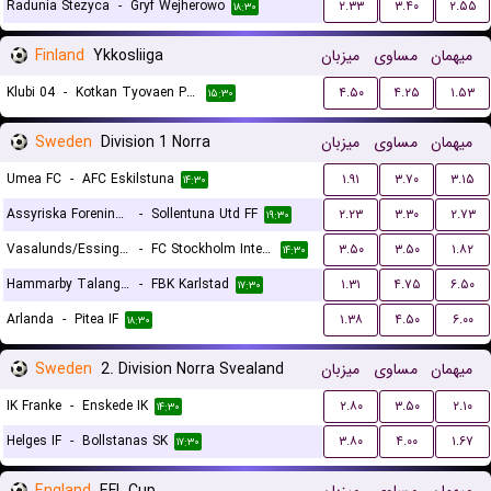
Radunia Stezyca
-
Gryf Wejherowo
۲.۳۳
۳.۴۰
۲.۵۵
۱۸:۳۰
Finland
Ykkosliiga
میزبان
مساوی
میهمان
Klubi 04
-
Kotkan Tyovaen Palloilijat (KTP)
۴.۵۰
۴.۲۵
۱.۵۳
۱۵:۳۰
Sweden
Division 1 Norra
میزبان
مساوی
میهمان
Umea FC
-
AFC Eskilstuna
۱.۹۱
۳.۷۰
۳.۱۵
۱۴:۳۰
Assyriska Foreningen
-
Sollentuna Utd FF
۲.۲۳
۳.۳۰
۲.۷۳
۱۹:۳۰
Vasalunds/Essinge IF
-
FC Stockholm Internazionale
۳.۵۰
۳.۵۰
۱.۸۲
۱۴:۳۰
Hammarby Talang Ff
-
FBK Karlstad
۱.۳۱
۴.۷۵
۶.۵۰
۱۷:۳۰
Arlanda
-
Pitea IF
۱.۳۸
۴.۵۰
۶.۰۰
۱۸:۳۰
Sweden
2. Division Norra Svealand
میزبان
مساوی
میهمان
IK Franke
-
Enskede IK
۲.۸۰
۳.۵۰
۲.۱۰
۱۴:۳۰
Helges IF
-
Bollstanas SK
۳.۸۰
۴.۰۰
۱.۶۷
۱۷:۳۰