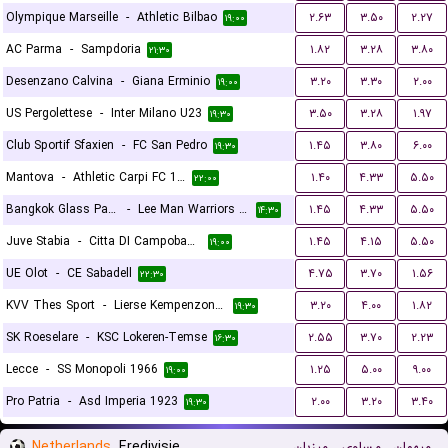
Olympique Marseille
-
Athletic Bilbao
۲.۶۳
۳.۵۰
۲.۲۷
۱۹:۰۰
AC Parma
-
Sampdoria
۱.۸۲
۳.۲۸
۳.۸۰
۲۱:۳۰
Desenzano Calvina
-
Giana Erminio
۳.۲۰
۳.۳۰
۲.۰۰
۱۹:۰۰
US Pergolettese
-
Inter Milano U23
۳.۵۰
۳.۲۸
۱.۹۷
۱۹:۳۰
Club Sportif Sfaxien
-
FC San Pedro
۱.۴۵
۳.۸۰
۶.۰۰
۱۹:۳۰
Mantova
-
Athletic Carpi FC 1909
۱.۴۰
۴.۳۳
۵.۵۰
۲۲:۰۰
Bangkok Glass Pathumthani United FC
-
Lee Man Warriors FC
۱.۴۵
۴.۳۳
۵.۵۰
۱۴:۳۰
Juve Stabia
-
Citta DI Campobasso
۱.۴۵
۴.۱۵
۵.۵۰
۱۹:۰۰
UE Olot
-
CE Sabadell
۴.۷۵
۳.۷۰
۱.۵۶
۲۲:۳۰
KVV Thes Sport
-
Lierse Kempenzonen
۳.۲۰
۴.۰۰
۱.۸۲
۱۹:۳۰
SK Roeselare
-
KSC Lokeren-Temse
۲.۵۵
۳.۷۰
۲.۲۳
۱۶:۳۰
Lecce
-
SS Monopoli 1966
۱.۲۵
۵.۰۰
۹.۰۰
۱۹:۰۰
Pro Patria
-
Asd Imperia 1923
۲.۰۰
۳.۲۰
۳.۴۰
۱۹:۳۰
Netherlands
Eredivisie
میزبان
مساوی
میهمان