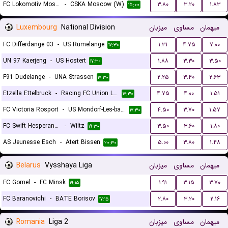
FC Lokomotiv Moscow (W)
-
CSKA Moscow (W)
۳.۸۰
۳.۲۰
۱.۸۳
۱۵:۰۰
Luxembourg
National Division
میزبان
مساوی
میهمان
FC Differdange 03
-
US Rumelange
۱.۳۱
۴.۷۵
۷.۰۰
۱۷:۳۰
UN 97 Kaerjeng
-
US Hostert
۱.۸۸
۳.۳۰
۳.۵۰
۱۷:۳۰
F91 Dudelange
-
UNA Strassen
۲.۲۵
۳.۴۰
۲.۶۳
۱۷:۳۰
Etzella Ettelbruck
-
Racing FC Union Letzebuerg
۴.۷۵
۴.۰۰
۱.۵۱
۱۷:۳۰
FC Victoria Rosport
-
US Mondorf-Les-bains
۴.۵۰
۳.۷۰
۱.۵۷
۱۷:۳۰
FC Swift Hesperange
-
Wiltz
۳.۵۰
۳.۶۰
۱.۸۰
۱۹:۳۰
AS Jeunesse Esch
-
Atert Bissen
۵.۰۰
۳.۸۰
۱.۴۸
۲۰:۳۰
Belarus
Vysshaya Liga
میزبان
مساوی
میهمان
FC Gomel
-
FC Minsk
۱.۹۱
۳.۱۵
۳.۷۰
۱۹:۱۵
FC Baranovichi
-
BATE Borisov
۲.۸۰
۳.۲۰
۲.۱۶
۱۷:۱۵
Romania
Liga 2
میزبان
مساوی
میهمان