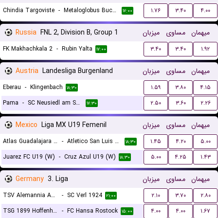
Chindia Targoviste
-
Metaloglobus Bucuresti
۱.۷۶
۳.۴۰
۴.۰۰
۱۷:۰۰
Russia
FNL 2, Division B, Group 1
میزبان
مساوی
میهمان
FK Makhachkala 2
-
Rubin Yalta
۳.۴۰
۳.۴۰
۱.۹۲
۱۷:۰۰
Austria
Landesliga Burgenland
میزبان
مساوی
میهمان
Eberau
-
Klingenbach
۱.۵۹
۳.۸۰
۴.۱۵
۱۸:۳۰
Pama
-
SC Neusiedl am See 1919
۲.۵۰
۳.۶۰
۲.۲۶
۱۷:۳۰
Mexico
Liga MX U19 Femenil
میزبان
مساوی
میهمان
Atlas Guadalajara U19 (W)
-
Atletico San Luis U19 (W)
۱.۴۵
۴.۲۰
۵.۰۰
۱۸:۳۰
Juarez FC U19 (W)
-
Cruz Azul U19 (W)
۵.۰۰
۴.۲۵
۱.۴۳
۱۸:۳۰
Germany
3. Liga
میزبان
مساوی
میهمان
TSV Alemannia Aachen
-
SC Verl 1924
۲.۱۰
۳.۷۰
۲.۸۰
۲۱:۰۰
TSG 1899 Hoffenheim II
-
FC Hansa Rostock
۴.۰۰
۴.۰۰
۱.۶۷
۱۵:۰۰