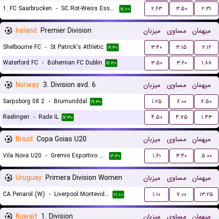
1. FC Saarbrucken
-
SC Rot-Weiss Essen
۲.۶۳
۳.۵۰
۲.۳۱
۱۸:۰۰
Ireland
Premier Division
میزبان
مساوی
میهمان
Shelbourne FC
-
St Patrick's Athletic
۳.۴۰
۳.۱۵
۲.۱۲
۱۹:۳۰
Waterford FC
-
Bohemian FC Dublin
۳.۵۰
۳.۶۰
۱.۸۸
۱۷:۳۰
Norway
3. Division avd. 6
میزبان
مساوی
میهمان
Sarpsborg 08 2
-
Brumunddal
۱.۲۵
۶.۰۰
۶.۵۰
۱۹:۳۰
Raelingen
-
Rade IL
۴.۵۰
۴.۷۵
۱.۴۳
۱۷:۳۰
Brazil
Copa Goias U20
میزبان
مساوی
میهمان
Vila Nova U20
-
Gremio Esportivo Anapolis FC U20
۱.۶۱
۳.۴۰
۵.۰۰
۱۶:۳۰
Uruguay
Primera Division Women
میزبان
مساوی
میهمان
CA Penarol (W)
-
Liverpool Montevideo (W)
۱.۱۰
۷.۰۰
۱۳.۲۵
۲۱:۰۰
Kuwait
1. Division
میزبان
مساوی
میهمان