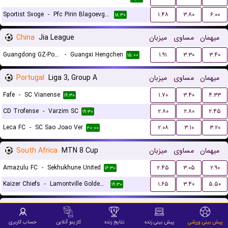
Sportist Svoge
-
Pfc Pirin Blagoevgrad
۱.۴۸
۳.۸۰
۶.۰۰
۱۸:۳۰
China
Jia League
میزبان
مساوی
میهمان
Guangdong GZ-Power
-
Guangxi Hengchen
۱.۹۱
۳.۳۰
۳.۴۰
۱۵:۰۰
Portugal
Liga 3, Group A
میزبان
مساوی
میهمان
Fafe
-
SC Vianense
۱.۷۰
۳.۴۰
۴.۳۳
۱۹:۳۰
CD Trofense
-
Varzim SC
۲.۸۰
۲.۸۰
۲.۴۵
۱۹:۳۰
Leca FC
-
SC Sao Joao Ver
۲.۰۸
۳.۱۰
۳.۲۰
۲۰:۰۰
South Africa
MTN 8 Cup
میزبان
مساوی
میهمان
Amazulu FC
-
Sekhukhune United
۲.۴۵
۳.۰۵
۲.۹۰
۱۶:۳۰
Kaizer Chiefs
-
Lamontville Golden Arrows
۱.۶۵
۳.۴۰
۵.۵۰
۱۹:۳۰
Iceland
2. Deild
میزبان
مساوی
میهمان
پیش بینی ورزشی
پیش بینی زنده
نتایج زنده
کازینو آنلاین
حساب کاربری
Kormakur/hvot
-
Throttur Vogar
۱.۷۴
۳.۸۰
۳.۴۰
۱۹:۳۰