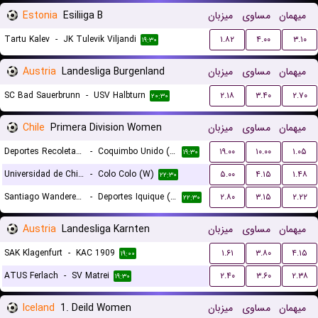
Estonia
Esiliiga B
میزبان
مساوی
میهمان
Tartu Kalev
-
JK Tulevik Viljandi
۱.۸۲
۴.۰۰
۳.۱۰
۱۹:۳۰
Austria
Landesliga Burgenland
میزبان
مساوی
میهمان
SC Bad Sauerbrunn
-
USV Halbturn
۲.۱۸
۳.۴۰
۲.۷۰
۲۰:۳۰
Chile
Primera Division Women
میزبان
مساوی
میهمان
Deportes Recoleta (W)
-
Coquimbo Unido (W)
۱۹.۰۰
۱۰.۰۰
۱.۰۵
۱۹:۳۰
Universidad de Chile (W)
-
Colo Colo (W)
۵.۰۰
۴.۱۵
۱.۴۸
۲۲:۳۰
Santiago Wanderers (W)
-
Deportes Iquique (W)
۲.۸۰
۳.۱۵
۲.۲۲
۲۲:۳۰
Austria
Landesliga Karnten
میزبان
مساوی
میهمان
SAK Klagenfurt
-
KAC 1909
۱.۶۱
۳.۸۰
۴.۱۵
۱۹:۰۰
ATUS Ferlach
-
SV Matrei
۲.۴۰
۳.۶۰
۲.۳۸
۱۹:۳۰
Iceland
1. Deild Women
میزبان
مساوی
میهمان