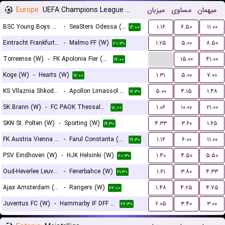
Europe
UEFA Champions League Women Qualification
میزبان
مساوی
میهمان
BSC Young Boys Berna (W)
-
SeaSters Odessa (W)
۱.۱۶
۶.۵۰
۱۱.۰۰
۱۶:۰۰
Eintracht Frankfurt (W)
-
Malmo FF (W)
۱.۲۵
۵.۰۰
۸.۵۰
۲۰:۳۰
...
Torreense (W)
-
FK Apolonia Fier (W)
۱۵.۰۰
۴۱.۰۰
۱۷:۰۰
Koge (W)
-
Hearts (W)
۱.۳۱
۵.۰۰
۷.۰۰
۱۷:۰۰
KS Vllaznia Shkoder (W)
-
Apollon Limassol FC (W)
۵.۰۰
۴.۱۵
۱.۴۸
۱۷:۳۰
SK Brann (W)
-
FC PAOK Thessaloniki (W)
۱.۰۶
۱۰.۰۰
۲۱.۰۰
۱۸:۰۰
SKN St. Polten (W)
-
Sporting (W)
۴.۳۳
۳.۶۰
۱.۶۵
۱۹:۳۰
FK Austria Vienna (W)
-
Farul Constanta (W)
۱.۱۶
۶.۰۰
۱۱.۰۰
۱۹:۳۰
PSV Eindhoven (W)
-
HJK Helsinki (W)
۱.۴۰
۴.۵۰
۵.۵۰
۲۰:۳۰
Oud-Heverlee Leuven (W)
-
Fenerbahce (W)
۱.۶۱
۳.۸۰
۴.۳۳
۲۱:۳۰
Ajax Amsterdam (W)
-
Rangers (W)
۱.۴۸
۴.۲۵
۴.۷۵
۲۲:۰۰
Juventus FC (W)
-
Hammarby IF DFF (W)
۲.۰۵
۳.۴۰
۳.۰۰
۲۲:۳۰