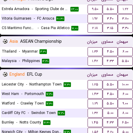
Estrela Amadora
-
Sporting Clube de Portugal
۹.۵۰
۵.۵۰
۱.۲۲
۲۳:۰۰
Vitoria Guimaraes
-
FC Arouca
۱.۹۲
۳.۴۰
۳.۸۰
۲۰:۳۰
CS Maritimo Funchal
-
Casa Pia Atletico
۲.۱۸
۳.۱۵
۳.۳۰
۱۸:۰۰
Asia
ASEAN Championship
میزبان
مساوی
میهمان
Thailand
-
Myanmar
۱.۳۶
۴.۵۰
۶.۰۰
۱۶:۳۰
Malaysia
-
Philippines
۱.۴۲
۴.۳۳
۵.۵۰
۱۶:۳۰
England
EFL Cup
میزبان
مساوی
میهمان
Leicester City
-
Northampton Town
۱.۲۵
۵.۵۰
۱۰.۰۰
۱۷:۳۰
West Ham
-
Portsmouth
۱.۴۳
۴.۵۰
۶.۰۰
۱۷:۳۰
Watford
-
Crawley Town
۱.۲۹
۵.۵۰
۹.۰۰
۱۷:۳۰
Cardiff City FC
-
Swindon Town
۱.۳۲
۵.۰۰
۸.۰۰
۱۷:۳۰
Burnley
-
Notts County
۱.۴۵
۴.۳۳
۶.۵۰
۱۷:۳۰
Norwich City
-
Milton Keynes Dons FC
۱.۵۶
۴.۲۰
۵.۰۰
۱۷:۳۰