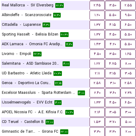
Real Mallorca
-
SV Elversberg
۲.۴۵
۳.۵۰
۲.۵۵
۲۲:۳۰
Albinoleffe
-
Scanzorosciate
۱.۲۰
۵.۵۰
۹.۵۰
۱۸:۳۰
Cittadella
-
Luparense
۱.۳۷
۴.۱۵
۶.۵۰
۱۹:۳۰
Sporting Hasselt
-
Belisia Bilzen
۱.۳۷
۴.۵۰
۵.۵۰
۲۰:۳۰
AEK Larnaca
-
Omonia FC Aradippou
۱.۴۳
۴.۲۰
۵.۵۰
۱۹:۳۰
Livorno
-
Empoli
۴.۵۰
۳.۵۰
۱.۶۵
۲۲:۳۰
Salernitana
-
ASD Sambiase 2023
۱.۲۷
۴.۷۵
۸.۰۰
۱۹:۰۰
UD Barbastro
-
Atletic Lleida
۲.۱۱
۳.۱۵
۳.۰۵
۲۰:۳۰
Genoa
-
Deportivo La Coruna
۲.۵۸
۳.۱۰
۲.۵۸
۲۲:۱۵
Excelsior Maassluis
-
Sparta Rotterdam Reserves
۲.۴۰
۳.۶۰
۲.۳۸
۱۶:۰۰
IJsselmeervogels
-
EVV Echt
۱.۳۳
۴.۵۰
۶.۵۰
۱۶:۰۰
APOEL Nicosia FC
-
A.E. Kifisia F.C.
۲.۱۶
۳.۰۵
۳.۰۰
۲۰:۳۰
CD Teruel
-
Castellon B
۱.۵۳
۳.۷۰
۵.۰۰
۲۲:۰۰
Gimnastic de Tarragona
-
Girona FC
۳.۳۰
۳.۳۰
۲.۰۰
۲۲:۰۰