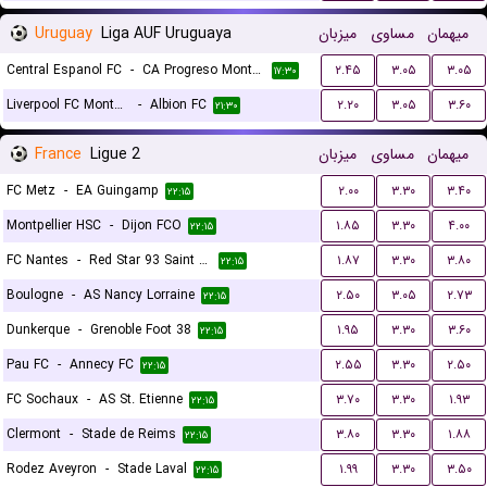
Uruguay
Liga AUF Uruguaya
میزبان
مساوی
میهمان
Central Espanol FC
-
CA Progreso Montevideo
۲.۴۵
۳.۰۵
۳.۰۵
۱۷:۳۰
Liverpool FC Montevideo
-
Albion FC
۲.۲۰
۳.۰۵
۳.۶۰
۲۱:۳۰
France
Ligue 2
میزبان
مساوی
میهمان
FC Metz
-
EA Guingamp
۲.۰۰
۳.۳۰
۳.۴۰
۲۲:۱۵
Montpellier HSC
-
Dijon FCO
۱.۸۵
۳.۳۰
۴.۰۰
۲۲:۱۵
FC Nantes
-
Red Star 93 Saint Ouen
۱.۸۷
۳.۳۰
۳.۸۰
۲۲:۱۵
Boulogne
-
AS Nancy Lorraine
۲.۵۰
۳.۰۵
۲.۷۳
۲۲:۱۵
Dunkerque
-
Grenoble Foot 38
۱.۹۵
۳.۳۰
۳.۶۰
۲۲:۱۵
Pau FC
-
Annecy FC
۲.۵۵
۳.۳۰
۲.۵۰
۲۲:۱۵
FC Sochaux
-
AS St. Etienne
۳.۷۰
۳.۳۰
۱.۹۳
۲۲:۱۵
Clermont
-
Stade de Reims
۳.۸۰
۳.۳۰
۱.۸۸
۲۲:۱۵
Rodez Aveyron
-
Stade Laval
۱.۹۹
۳.۳۰
۳.۵۰
۲۲:۱۵