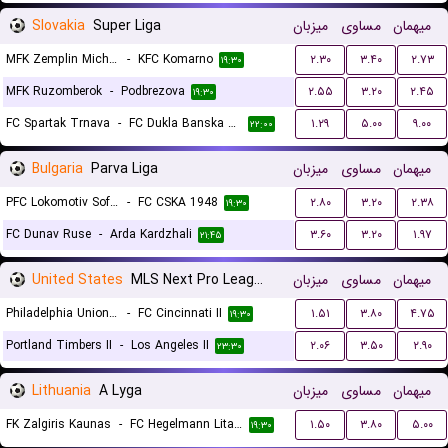
Slovakia
Super Liga
میزبان
مساوی
میهمان
MFK Zemplin Michalovce
-
KFC Komarno
۲.۳۰
۳.۴۰
۲.۷۳
۱۹:۳۰
MFK Ruzomberok
-
Podbrezova
۲.۵۵
۳.۲۰
۲.۴۵
۱۹:۳۰
FC Spartak Trnava
-
FC Dukla Banska Bystrica
۱.۲۹
۵.۰۰
۹.۰۰
۲۲:۰۰
Bulgaria
Parva Liga
میزبان
مساوی
میهمان
PFC Lokomotiv Sofia
-
FC CSKA 1948
۲.۸۰
۳.۲۰
۲.۳۸
۱۹:۳۰
FC Dunav Ruse
-
Arda Kardzhali
۳.۶۰
۳.۲۰
۱.۹۷
۲۱:۴۵
United States
MLS Next Pro League
میزبان
مساوی
میهمان
Philadelphia Union II
-
FC Cincinnati II
۱.۵۱
۳.۸۰
۴.۷۵
۱۹:۳۰
Portland Timbers II
-
Los Angeles II
۲.۰۶
۳.۵۰
۲.۹۰
۲۳:۳۰
Lithuania
A Lyga
میزبان
مساوی
میهمان
FK Zalgiris Kaunas
-
FC Hegelmann Litauen Kaunas
۱.۵۰
۳.۸۰
۵.۰۰
۱۹:۳۰