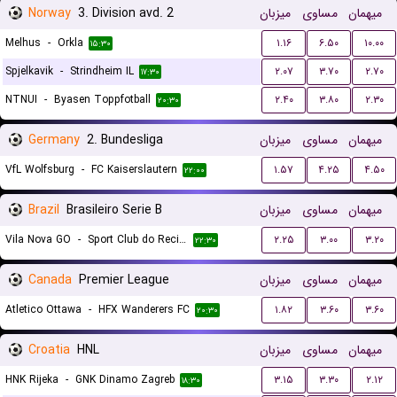
Norway
3. Division avd. 2
میزبان
مساوی
میهمان
Melhus
-
Orkla
۱.۱۶
۶.۵۰
۱۰.۰۰
۱۵:۳۰
Spjelkavik
-
Strindheim IL
۲.۰۷
۳.۷۰
۲.۷۰
۱۷:۳۰
NTNUI
-
Byasen Toppfotball
۲.۴۰
۳.۸۰
۲.۳۰
۲۰:۳۰
Germany
2. Bundesliga
میزبان
مساوی
میهمان
VfL Wolfsburg
-
FC Kaiserslautern
۱.۵۷
۴.۲۵
۴.۵۰
۲۲:۰۰
Brazil
Brasileiro Serie B
میزبان
مساوی
میهمان
Vila Nova GO
-
Sport Club do Recife
۲.۲۵
۳.۰۰
۳.۲۰
۲۲:۳۰
Canada
Premier League
میزبان
مساوی
میهمان
Atletico Ottawa
-
HFX Wanderers FC
۱.۸۲
۳.۶۰
۳.۶۰
۲۰:۳۰
Croatia
HNL
میزبان
مساوی
میهمان
HNK Rijeka
-
GNK Dinamo Zagreb
۳.۱۵
۳.۳۰
۲.۱۲
۱۸:۳۰