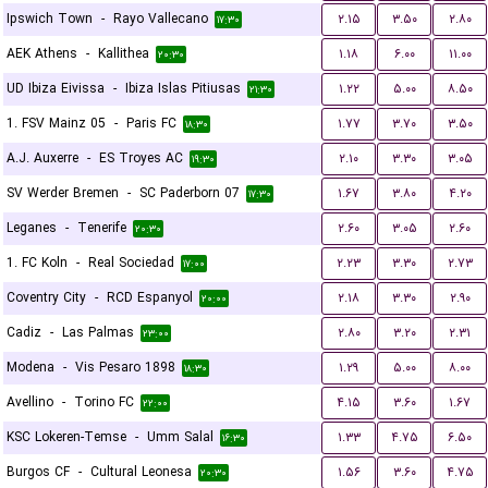
Ipswich Town
-
Rayo Vallecano
۲.۱۵
۳.۵۰
۲.۸۰
۱۷:۳۰
AEK Athens
-
Kallithea
۱.۱۸
۶.۰۰
۱۱.۰۰
۲۰:۳۰
UD Ibiza Eivissa
-
Ibiza Islas Pitiusas
۱.۲۲
۵.۰۰
۸.۵۰
۲۱:۳۰
1. FSV Mainz 05
-
Paris FC
۱.۷۷
۳.۷۰
۳.۵۰
۱۸:۳۰
A.J. Auxerre
-
ES Troyes AC
۲.۱۰
۳.۳۰
۳.۰۵
۱۹:۳۰
SV Werder Bremen
-
SC Paderborn 07
۱.۶۷
۳.۸۰
۴.۲۰
۱۷:۳۰
Leganes
-
Tenerife
۲.۶۰
۳.۰۵
۲.۶۰
۲۰:۳۰
1. FC Koln
-
Real Sociedad
۲.۲۳
۳.۳۰
۲.۷۳
۱۷:۰۰
Coventry City
-
RCD Espanyol
۲.۱۸
۳.۳۰
۲.۹۰
۲۰:۰۰
Cadiz
-
Las Palmas
۲.۸۰
۳.۲۰
۲.۳۱
۲۳:۰۰
Modena
-
Vis Pesaro 1898
۱.۲۹
۵.۰۰
۸.۰۰
۱۸:۳۰
Avellino
-
Torino FC
۴.۱۵
۳.۶۰
۱.۶۷
۲۲:۰۰
KSC Lokeren-Temse
-
Umm Salal
۱.۳۳
۴.۷۵
۶.۵۰
۱۶:۳۰
Burgos CF
-
Cultural Leonesa
۱.۵۶
۳.۶۰
۴.۷۵
۲۰:۳۰