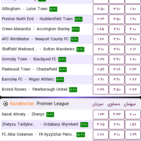
Gillingham
-
Luton Town
۴.۵۰
۳.۷۰
۱.۷۰
۱۷:۳۰
Preston North End
-
Huddersfield Town
۲.۲۳
۳.۵۰
۲.۹۰
۱۷:۳۰
Crewe Alexandra
-
Accrington Stanley
۱.۸۵
۳.۶۰
۴.۰۰
۱۷:۳۰
AFC Wimbledon
-
Newport County FC
۱.۷۷
۳.۷۰
۴.۲۰
۱۷:۳۰
Sheffield Wednesday
-
Bolton Wanderers
۳.۱۰
۳.۶۰
۲.۱۲
۱۷:۳۰
Grimsby Town
-
Blackpool FC
۲.۳۸
۳.۴۰
۲.۸۰
۱۷:۳۰
Fleetwood Town
-
Chesterfield
۲.۵۹
۳.۲۸
۲.۶۳
۱۷:۳۰
Barnsley FC
-
Wigan Athletic
۲.۴۰
۳.۴۰
۲.۷۷
۱۷:۳۰
Bristol Rovers
-
Peterborough United
۲.۳۸
۳.۵۰
۲.۷۳
۱۷:۳۰
Kazakhstan
Premier League
میزبان
مساوی
میهمان
Kairat Almaty
-
Zhenys
۱.۳۳
۴.۳۳
۷.۰۰
۱۷:۳۰
Zhetysu Taldykorgan
-
Ordabasy Shymkent
۴.۷۵
۳.۶۰
۱.۵۹
۱۶:۳۰
FC Altai Oskemen
-
FK Kyzylzhar Petropavlovsk
۲.۶۸
۳.۱۰
۲.۳۹
۱۵:۳۰