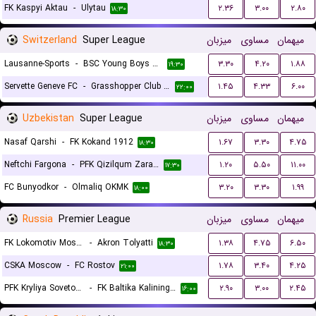
FK Kaspyi Aktau
-
Ulytau
۲.۳۶
۳.۰۰
۲.۸۰
۱۸:۳۰
Switzerland
Super League
میزبان
مساوی
میهمان
Lausanne-Sports
-
BSC Young Boys Bern
۳.۳۰
۴.۲۰
۱.۸۸
۱۹:۳۰
Servette Geneve FC
-
Grasshopper Club Zurich
۱.۴۵
۴.۳۳
۶.۰۰
۲۲:۰۰
Uzbekistan
Super League
میزبان
مساوی
میهمان
Nasaf Qarshi
-
FK Kokand 1912
۱.۶۷
۳.۳۰
۴.۷۵
۱۸:۳۰
Neftchi Fargona
-
PFK Qizilqum Zarafshon
۱.۲۰
۵.۵۰
۱۱.۰۰
۱۷:۳۰
FC Bunyodkor
-
Olmaliq OKMK
۳.۲۰
۳.۳۰
۱.۹۹
۱۸:۰۰
Russia
Premier League
میزبان
مساوی
میهمان
FK Lokomotiv Moscow
-
Akron Tolyatti
۱.۳۸
۴.۷۵
۶.۵۰
۱۸:۳۰
CSKA Moscow
-
FC Rostov
۱.۷۸
۳.۴۰
۴.۲۵
۲۱:۰۰
PFK Kryliya Sovetov Samara
-
FK Baltika Kaliningrad
۲.۹۰
۳.۰۰
۲.۴۵
۱۶:۰۰