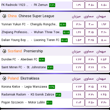
FK Radnicki 1923 Kragujevac
-
FK Zemun
۱.۳۱
۴.۵۰
۸.۵۰
۲۱:۳۰
China
Chinese Super League
میزبان
مساوی
میهمان
Yunnan Yukun FC
-
Chengdu Rongcheng FC
۳.۲۰
۴.۰۰
۱.۹۳
۱۵:۳۰
Zhejiang Professional FC
-
Wuhan Three Towns
۱.۶۷
۴.۱۵
۴.۲۰
۱۵:۰۵
Dalian Young Boy FC
-
Liaoning Tieren FC
۱.۵۳
۴.۲۵
۵.۰۰
۱۵:۰۵
Scotland
Premiership
میزبان
مساوی
میهمان
Dundee FC
-
Aberdeen FC
۲.۶۳
۳.۳۰
۲.۵۴
۱۷:۳۰
Saint Mirren FC
-
St. Johnstone
۲.۲۷
۳.۲۸
۲.۹۰
۱۷:۳۰
Poland
Ekstraklasa
میزبان
مساوی
میهمان
Korona Kielce
-
Legia Warszawa
۲.۷۳
۳.۱۵
۲.۴۵
۲۱:۴۵
Radomiak Radom
-
KS Gornik Zabrze
۲.۶۸
۳.۳۰
۲.۴۵
۱۶:۱۵
Pogon Szczecin
-
Motor Lublin
۲.۰۴
۳.۵۰
۳.۳۰
۱۹:۰۰