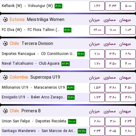
Keflavik (W)
-
Volsungur (W)
۱.۴۲
۴.۳۳
۵.۰۰
۱۹:۳۰
Estonia
Meistriliiga Women
میزبان
مساوی
میهمان
FC Elva (W)
-
FC Flora Tallinn (W)
۲۶.۰۰
۱۱.۰۰
۱.۰۳
۱۹:۳۰
Chile
Tercera Division
میزبان
مساوی
میهمان
Deportes Rancagua
-
CD Constitucion Unido
۲.۱۰
۳.۴۰
۲.۹۰
۱۹:۳۰
Naval Talcahuano
-
Club Aguara
۱.۷۰
۳.۵۰
۴.۰۰
۲۲:۳۰
Colombia
Supercopa U19
میزبان
مساوی
میهمان
Millonarios U19
-
Maracaneiros U19
۱.۵۳
۳.۸۰
۴.۵۰
۱۹:۳۰
Envigado U19
-
Belen Arco Zaragoza U19
۱.۷۳
۳.۸۰
۳.۶۰
۱۹:۳۰
Chile
Primera B
میزبان
مساوی
میهمان
Union San Felipe
-
Deportes Recoleta
۲.۸۰
۳.۱۰
۲.۳۴
۲۰:۰۰
Santiago Wanderers
-
San Marcos de Arica
۲.۳۴
۳.۰۵
۲.۸۰
۲۲:۳۰