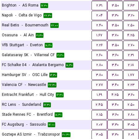
Brighton
-
AS Roma
۲.۳۱
۳.۵۰
۲.۶۳
۱۷:۳۰
Napoli
-
Celta de Vigo
۲.۰۴
۳.۳۰
۳.۲۰
۲۲:۳۰
Real Betis
-
Bournemouth
۲.۴۰
۳.۵۰
۲.۵۰
۲۲:۰۰
Osasuna
-
Al Ain
۱.۶۷
۳.۷۰
۴.۲۵
۲۱:۳۰
VfB Stuttgart
-
Everton
۲.۲۶
۳.۵۰
۲.۷۰
۱۸:۳۰
Galatasaray SK
-
Villarreal CF
۲.۶۰
۳.۶۰
۲.۳۱
۲۱:۳۰
FC Schalke 04
-
Atalanta Bergamo
۲.۸۰
۳.۴۰
۲.۱۸
۱۸:۳۰
Hamburger SV
-
OSC Lille
۳.۸۰
۳.۸۰
۱.۷۷
۱۶:۳۰
Valencia CF
-
Newcastle
۲.۷۷
۳.۴۰
۲.۲۳
۲۲:۳۰
Eintracht Frankfurt
-
Hull City
۱.۶۹
۴.۲۵
۳.۶۰
۱۶:۳۰
RC Lens
-
Sunderland
۲.۴۵
۳.۴۰
۲.۵۰
۱۷:۳۰
Stade Rennes FC
-
Brentford
۲.۱۵
۳.۶۰
۲.۸۰
۱۸:۳۰
FC Augsburg
-
Sassuolo
۲.۰۷
۳.۳۰
۳.۰۵
۱۷:۰۰
Goztepe AS Izmir
-
Trabzonspor
۳.۰۵
۳.۳۰
۲.۰۹
۲۰:۳۰