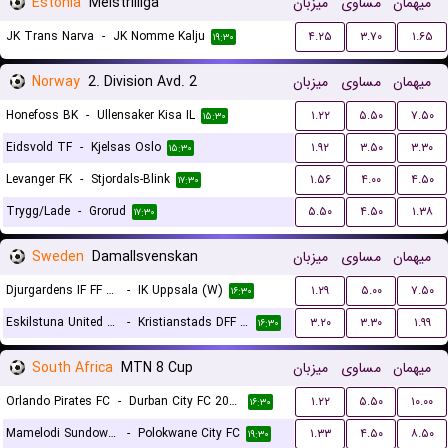
Estonia
Meistriliiga
میزبان
مساوی
میهمان
JK Trans Narva
-
JK Nomme Kalju
۴.۲۵
۳.۷۰
۱.۶۵
۱۹:۳۰
Norway
2. Division Avd. 2
میزبان
مساوی
میهمان
Honefoss BK
-
Ullensaker Kisa IL
۱.۲۲
۵.۵۰
۷.۵۰
۱۵:۳۰
Eidsvold TF
-
Kjelsas Oslo
۱.۹۲
۳.۵۰
۳.۳۰
۱۵:۳۰
Levanger FK
-
Stjordals-Blink
۱.۵۶
۴.۰۰
۴.۵۰
۱۷:۳۰
Trygg/Lade
-
Grorud
۵.۵۰
۴.۵۰
۱.۳۸
۱۷:۳۰
Sweden
Damallsvenskan
میزبان
مساوی
میهمان
Djurgardens IF FF (W)
-
IK Uppsala (W)
۱.۲۹
۵.۰۰
۷.۵۰
۱۶:۳۰
Eskilstuna United (W)
-
Kristianstads DFF (W)
۳.۲۰
۳.۳۰
۱.۹۹
۱۶:۳۰
South Africa
MTN 8 Cup
میزبان
مساوی
میهمان
Orlando Pirates FC
-
Durban City FC 2024
۱.۲۲
۵.۵۰
۱۰.۰۰
۱۶:۳۰
Mamelodi Sundowns FC
-
Polokwane City FC
۱.۳۳
۴.۵۰
۸.۵۰
۱۹:۳۰