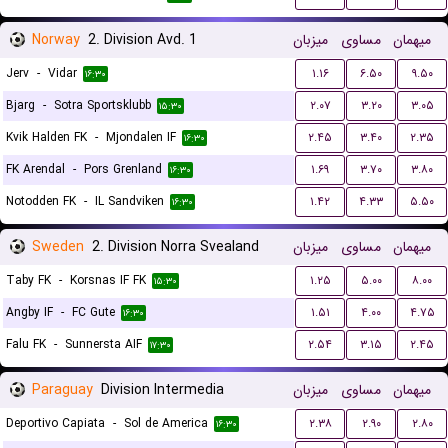
Norway
2. Division Avd. 1
میزبان
مساوی
میهمان
Jerv
-
Vidar
۱.۱۶
۶.۵۰
۹.۵۰
۱۶:۳۰
Bjarg
-
Sotra Sportsklubb
۲.۰۷
۳.۲۰
۳.۰۵
۱۵:۳۰
Kvik Halden FK
-
Mjondalen IF
۲.۴۵
۳.۴۰
۲.۳۵
۱۶:۳۰
FK Arendal
-
Pors Grenland
۱.۶۹
۳.۷۰
۳.۸۰
۱۶:۳۰
Notodden FK
-
IL Sandviken
۱.۴۲
۴.۳۳
۵.۵۰
۱۶:۳۰
Sweden
2. Division Norra Svealand
میزبان
مساوی
میهمان
Taby FK
-
Korsnas IF FK
۱.۲۵
۵.۰۰
۸.۰۰
۱۵:۳۰
Angby IF
-
FC Gute
۱.۵۱
۴.۰۰
۴.۷۵
۱۶:۳۰
Falu FK
-
Sunnersta AIF
۲.۵۴
۳.۱۵
۲.۴۵
۱۷:۳۰
Paraguay
Division Intermedia
میزبان
مساوی
میهمان
Deportivo Capiata
-
Sol de America
۲.۳۸
۲.۹۰
۲.۸۰
۱۶:۳۰