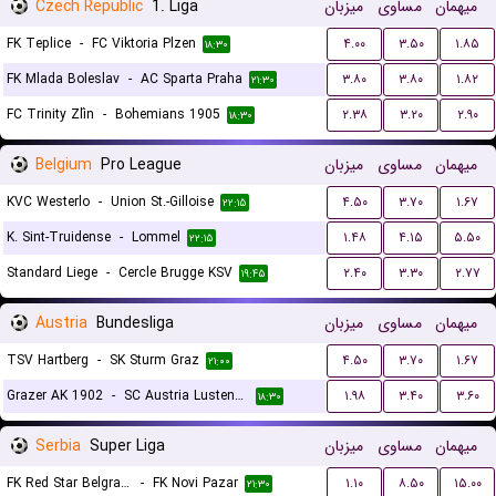
Czech Republic
1. Liga
میزبان
مساوی
میهمان
FK Teplice
-
FC Viktoria Plzen
۴.۰۰
۳.۵۰
۱.۸۵
۱۸:۳۰
FK Mlada Boleslav
-
AC Sparta Praha
۳.۸۰
۳.۸۰
۱.۸۲
۲۱:۳۰
FC Trinity Zlín
-
Bohemians 1905
۲.۳۸
۳.۲۰
۲.۹۰
۱۸:۳۰
Belgium
Pro League
میزبان
مساوی
میهمان
KVC Westerlo
-
Union St.-Gilloise
۴.۵۰
۳.۷۰
۱.۶۷
۲۲:۱۵
K. Sint-Truidense
-
Lommel
۱.۴۸
۴.۱۵
۵.۵۰
۲۲:۱۵
Standard Liege
-
Cercle Brugge KSV
۲.۴۰
۳.۳۰
۲.۷۷
۱۹:۴۵
Austria
Bundesliga
میزبان
مساوی
میهمان
TSV Hartberg
-
SK Sturm Graz
۴.۵۰
۳.۷۰
۱.۶۷
۲۱:۰۰
Grazer AK 1902
-
SC Austria Lustenau
۱.۹۸
۳.۴۰
۳.۶۰
۱۸:۳۰
Serbia
Super Liga
میزبان
مساوی
میهمان
FK Red Star Belgrade (Crvena Zvezda)
-
FK Novi Pazar
۱.۱۰
۸.۵۰
۱۵.۰۰
۲۱:۳۰