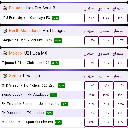
Ecuador
Liga Pro Serie B
میزبان
مساوی
میهمان
LDU Portoviejo
-
Cumbaya FC
۲.۰۸
۲.۷۷
۳.۶۰
۲۰:۱۵
North Macedonia
First League
میزبان
مساوی
میهمان
Bregalnica Stip
-
Aresimi 1973
۲.۳۰
۳.۱۰
۲.۷۳
۲۰:۳۰
Mexico
U21 Liga MX
میزبان
مساوی
میهمان
Tijuana U21
-
Club Leon U21
۲.۲۶
۳.۱۰
۲.۸۰
۱۹:۳۰
Serbia
Prva Liga
میزبان
مساوی
میهمان
OFK Vrsac
-
FK Proleter 023 Zrenjanin
۲.۰۴
۲.۹۰
۳.۴۰
۱۹:۰۰
Borac Cacak
-
FK Vozdovac
۲.۱۱
۳.۰۵
۳.۲۰
۲۱:۳۰
FK Teleoptik Zemun
-
Jedinstvo Ub
۲.۷۰
۳.۱۰
۲.۳۸
۲۱:۳۰
FK Dubocica
-
FK Loznica
۲.۴۰
۲.۹۰
۲.۸۰
۲۱:۳۰
Metalac GM
-
Spartak Subotica
۲.۹۰
۳.۱۰
۲.۲۰
۲۱:۳۰