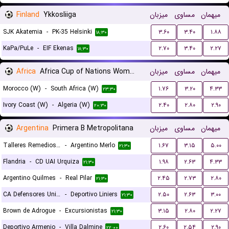
Finland
Ykkosliiga
میزبان
مساوی
میهمان
SJK Akatemia
-
PK-35 Helsinki
۳.۶۰
۳.۴۰
۱.۸۸
۱۸:۳۰
KaPa/PuLe
-
EIF Ekenas
۲.۷۰
۳.۴۰
۲.۲۷
۱۸:۳۰
Africa
Africa Cup of Nations Women
میزبان
مساوی
میهمان
Morocco (W)
-
South Africa (W)
۱.۷۶
۳.۲۰
۴.۳۳
۲۳:۳۰
Ivory Coast (W)
-
Algeria (W)
۲.۴۰
۲.۸۰
۲.۹۰
۲۰:۳۰
Argentina
Primera B Metropolitana
میزبان
مساوی
میهمان
Talleres Remedios Escalada
-
Argentino Merlo
۱.۶۷
۳.۱۵
۵.۰۰
۲۱:۳۰
Flandria
-
CD UAI Urquiza
۱.۹۸
۲.۶۳
۴.۳۳
۲۱:۳۰
Argentino Quilmes
-
Real Pilar
۲.۴۵
۲.۷۳
۲.۸۰
۲۱:۳۰
CA Defensores Unidos
-
Deportivo Liniers
۲.۵۰
۲.۶۳
۳.۰۰
۲۱:۳۰
Brown de Adrogue
-
Excursionistas
۳.۱۵
۲.۸۰
۲.۲۷
۲۱:۳۰
Deportivo Armenio
-
Villa Dalmine
۲.۶۰
۲.۵۴
۲.۹۰
۲۲:۰۰