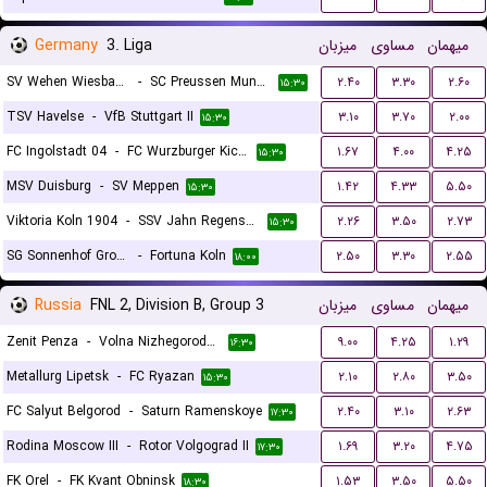
Germany
3. Liga
میزبان
مساوی
میهمان
SV Wehen Wiesbaden
-
SC Preussen Munster
۲.۴۰
۳.۳۰
۲.۶۰
۱۵:۳۰
TSV Havelse
-
VfB Stuttgart II
۳.۱۰
۳.۷۰
۲.۰۰
۱۵:۳۰
FC Ingolstadt 04
-
FC Wurzburger Kickers
۱.۶۷
۴.۰۰
۴.۲۵
۱۵:۳۰
MSV Duisburg
-
SV Meppen
۱.۴۲
۴.۳۳
۵.۵۰
۱۵:۳۰
Viktoria Koln 1904
-
SSV Jahn Regensburg
۲.۲۶
۳.۵۰
۲.۷۳
۱۵:۳۰
SG Sonnenhof Grossaspach
-
Fortuna Koln
۲.۵۰
۳.۳۰
۲.۵۵
۱۸:۰۰
Russia
FNL 2, Division B, Group 3
میزبان
مساوی
میهمان
Zenit Penza
-
Volna Nizhegorodskaya
۹.۰۰
۴.۲۵
۱.۲۹
۱۶:۳۰
Metallurg Lipetsk
-
FC Ryazan
۲.۱۰
۲.۸۰
۳.۵۰
۱۵:۳۰
FC Salyut Belgorod
-
Saturn Ramenskoye
۲.۴۰
۳.۱۰
۲.۶۳
۱۷:۳۰
Rodina Moscow III
-
Rotor Volgograd II
۱.۶۹
۳.۲۰
۴.۷۵
۱۷:۳۰
FK Orel
-
FK Kvant Obninsk
۱.۵۳
۳.۵۰
۵.۵۰
۱۸:۳۰