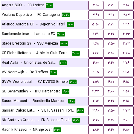
Angers SCO
-
FC Lorient
۲.۹۰
۳.۳۰
۲.۱۸
۱۹:۰۰
Yeclano Deportivo
-
FC Cartagena
۳.۴۰
۳.۱۰
۲.۰۳
۲۰:۳۰
Atletico Astorga CF
-
Deportivo Fabril
۵.۵۰
۳.۷۰
۱.۴۸
۲۱:۰۰
Sambenedettese
-
Lanciano FC
۱.۶۹
۳.۴۰
۴.۳۳
۲۲:۰۰
Stade Brestois 29
-
SSC Venezia
۲.۶۸
۳.۵۰
۲.۲۳
۲۰:۰۰
CF Elche Ilicitano
-
Athletic Club Torrellano
۱.۶۷
۳.۸۰
۴.۲۵
۲۰:۰۰
Real Avila
-
Unionistas de Salamanca CF
۴.۰۰
۳.۴۰
۱.۷۶
۲۱:۰۰
VV Noordwijk
-
De Treffers
۴.۱۵
۳.۷۰
۱.۶۵
۱۶:۰۰
GVVV Veenendaal
-
SV DVS'33 Ermelo
۱.۵۹
۴.۰۰
۴.۱۵
۱۶:۰۰
SC Genemuiden
-
HHC Hardenberg
۴.۳۳
۴.۰۰
۱.۵۶
۱۶:۰۰
Sasso Marconi
-
Rondinella Marzocco
۲.۰۲
۳.۴۰
۳.۱۵
۱۹:۰۰
Sassari Calcio Latte Dolce
-
S.E.F. Sassari Torres 1903
۳.۸۰
۳.۵۰
۱.۷۳
۱۹:۰۰
NK Bratstvo Gracanica
-
FK Sloboda Tuzla
۳.۲۰
۳.۲۰
۲.۰۶
۱۹:۳۰
Radnik Krizevci
-
NK Bjelovar
۱.۸۳
۳.۴۰
۳.۸۰
۱۹:۳۰