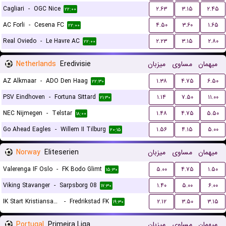
Cagliari
-
OGC Nice
۲.۶۳
۳.۱۵
۲.۴۵
۲۲:۰۰
AC Forli
-
Cesena FC
۴.۵۰
۳.۶۰
۱.۶۵
۲۲:۰۰
Real Oviedo
-
Le Havre AC
۲.۲۳
۳.۱۵
۲.۸۰
۲۲:۰۰
Netherlands
Eredivisie
میزبان
مساوی
میهمان
AZ Alkmaar
-
ADO Den Haag
۱.۳۸
۴.۷۵
۶.۵۰
۲۲:۳۰
PSV Eindhoven
-
Fortuna Sittard
۱.۱۴
۷.۵۰
۱۱.۰۰
۲۱:۳۰
NEC Nijmegen
-
Telstar
۱.۴۸
۴.۷۵
۵.۵۰
۱۸:۰۰
Go Ahead Eagles
-
Willem II Tilburg
۱.۵۶
۴.۱۵
۵.۰۰
۲۰:۱۵
Norway
Eliteserien
میزبان
مساوی
میهمان
Valerenga IF Oslo
-
FK Bodo Glimt
۵.۰۰
۴.۷۵
۱.۵۰
۱۵:۳۰
Viking Stavanger
-
Sarpsborg 08
۱.۴۰
۵.۰۰
۶.۰۰
۱۷:۳۰
IK Start Kristiansand
-
Fredrikstad FK
۲.۱۲
۳.۵۰
۳.۱۵
۱۹:۳۰
Portugal
Primeira Liga
میزبان
مساوی
میهمان