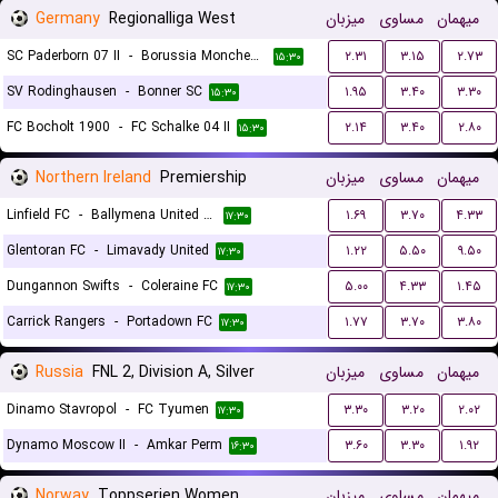
Germany
Regionalliga West
میزبان
مساوی
میهمان
SC Paderborn 07 II
-
Borussia Monchengladbach II
۲.۳۱
۳.۱۵
۲.۷۳
۱۵:۳۰
SV Rodinghausen
-
Bonner SC
۱.۹۵
۳.۴۰
۳.۳۰
۱۵:۳۰
FC Bocholt 1900
-
FC Schalke 04 II
۲.۱۴
۳.۴۰
۲.۸۰
۱۵:۳۰
Northern Ireland
Premiership
میزبان
مساوی
میهمان
Linfield FC
-
Ballymena United FC
۱.۶۹
۳.۷۰
۴.۳۳
۱۷:۳۰
Glentoran FC
-
Limavady United
۱.۲۲
۵.۵۰
۹.۵۰
۱۷:۳۰
Dungannon Swifts
-
Coleraine FC
۵.۰۰
۴.۳۳
۱.۴۵
۱۷:۳۰
Carrick Rangers
-
Portadown FC
۱.۷۷
۳.۷۰
۳.۸۰
۱۷:۳۰
Russia
FNL 2, Division A, Silver
میزبان
مساوی
میهمان
Dinamo Stavropol
-
FC Tyumen
۳.۳۰
۳.۲۰
۲.۰۲
۱۷:۳۰
Dynamo Moscow II
-
Amkar Perm
۳.۶۰
۳.۳۰
۱.۹۲
۱۶:۳۰
Norway
Toppserien Women
میزبان
مساوی
میهمان