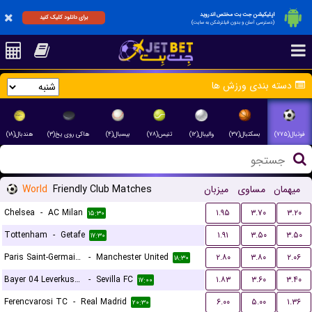
اپلیکیشن جت بت مختص اندروید
برای دانلود کلیک کنید
(دسترسی آسان و بدون فیلترشکن به سایت)
دسته بندی ورزش ها
فوتبال(۷۷۵)
بسکتبال(۳۷)
والیبال(۱۲)
تنیس(۷۸)
بیسبال(۴)
هاکی روی یخ(۳)
هندبال(۱۸)
World
Friendly Club Matches
میزبان
مساوی
میهمان
Chelsea
-
AC Milan
۱.۹۵
۳.۷۰
۳.۲۰
۱۵:۳۰
Tottenham
-
Getafe
۱.۹۱
۳.۵۰
۳.۵۰
۱۷:۳۰
Paris Saint-Germain FC
-
Manchester United
۲.۸۰
۳.۸۰
۲.۰۶
۱۸:۳۰
Bayer 04 Leverkusen
-
Sevilla FC
۱.۸۳
۳.۶۰
۳.۴۰
۱۷:۰۰
Ferencvarosi TC
-
Real Madrid
۶.۰۰
۵.۰۰
۱.۳۶
۲۰:۳۰