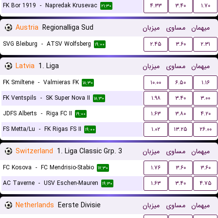
FK Bor 1919
-
Napredak Krusevac
۴.۳۳
۳.۴۰
۱.۷۰
۲۱:۳۰
Austria
Regionalliga Sud
میزبان
مساوی
میهمان
SVG Bleiburg
-
ATSV Wolfsberg
۲.۴۵
۳.۶۰
۲.۳۱
۱۹:۰۰
Latvia
1. Liga
میزبان
مساوی
میهمان
FK Smiltene
-
Valmieras FK
۱۰.۰۰
۶.۵۰
۱.۱۶
۱۸:۳۰
FK Ventspils
-
SK Super Nova II
۱.۹۸
۳.۴۰
۳.۰۰
۱۸:۳۰
JDFS Alberts
-
Riga FC II
۱.۶۳
۳.۸۰
۴.۲۰
۱۹:۰۰
FS Metta/Lu
-
FK Rigas FS II
۱.۰۲
۱۳.۲۵
۲۶.۰۰
۱۹:۰۰
Switzerland
1. Liga Classic Grp. 3
میزبان
مساوی
میهمان
FC Kosova
-
FC Mendrisio-Stabio
۱.۷۶
۳.۶۰
۳.۶۰
۱۷:۳۰
AC Taverne
-
USV Eschen-Mauren
۱.۶۳
۳.۴۰
۴.۷۵
۱۹:۳۰
Netherlands
Eerste Divisie
میزبان
مساوی
میهمان