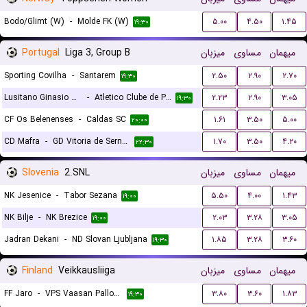
Bodo/Glimt (W)
-
Molde FK (W)
۵.۰۰
۴.۵۰
۱.۴۵
۱۹:۳۰
Portugal
Liga 3, Group B
میزبان
مساوی
میهمان
Sporting Covilha
-
Santarem
۲.۵۰
۲.۹۰
۲.۷۰
۱۹:۳۰
Lusitano Ginasio Clube Evora
-
Atletico Clube de Portugal
۲.۲۳
۲.۹۰
۳.۰۵
۱۹:۳۰
CF Os Belenenses
-
Caldas SC
۱.۶۱
۳.۵۰
۵.۰۰
۲۰:۰۰
CD Mafra
-
GD Vitoria de Sernache
۱.۷۰
۳.۵۰
۴.۲۰
۲۲:۳۰
Slovenia
2.SNL
میزبان
مساوی
میهمان
NK Jesenice
-
Tabor Sezana
۵.۵۰
۴.۰۰
۱.۴۳
۱۹:۰۰
NK Bilje
-
NK Brezice
۲.۰۳
۳.۲۸
۳.۰۵
۱۹:۰۰
Jadran Dekani
-
ND Slovan Ljubljana
۱.۸۵
۳.۲۸
۳.۶۰
۱۹:۳۰
Finland
Veikkausliiga
میزبان
مساوی
میهمان
FF Jaro
-
VPS Vaasan Palloseura
۳.۸۰
۳.۶۰
۱.۸۳
۱۹:۳۰