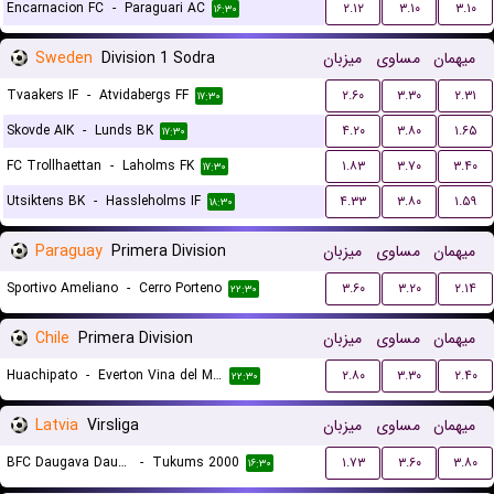
Encarnacion FC
-
Paraguari AC
۲.۱۲
۳.۱۰
۳.۱۰
۱۶:۳۰
Sweden
Division 1 Sodra
میزبان
مساوی
میهمان
Tvaakers IF
-
Atvidabergs FF
۲.۶۰
۳.۳۰
۲.۳۱
۱۷:۳۰
Skovde AIK
-
Lunds BK
۴.۲۰
۳.۸۰
۱.۶۵
۱۷:۳۰
FC Trollhaettan
-
Laholms FK
۱.۸۳
۳.۷۰
۳.۴۰
۱۷:۳۰
Utsiktens BK
-
Hassleholms IF
۴.۳۳
۳.۸۰
۱.۵۹
۱۸:۳۰
Paraguay
Primera Division
میزبان
مساوی
میهمان
Sportivo Ameliano
-
Cerro Porteno
۳.۶۰
۳.۲۰
۲.۱۴
۲۲:۳۰
Chile
Primera Division
میزبان
مساوی
میهمان
Huachipato
-
Everton Vina del Mar
۲.۸۰
۳.۳۰
۲.۴۰
۲۲:۳۰
Latvia
Virsliga
میزبان
مساوی
میهمان
BFC Daugava Daugavpils
-
Tukums 2000
۱.۷۳
۳.۶۰
۳.۸۰
۱۶:۳۰