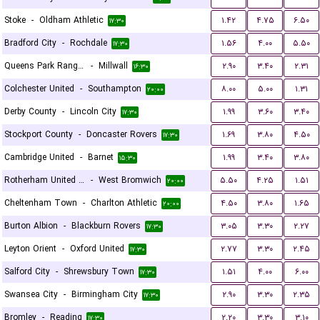
Stoke
-
Oldham Athletic
۱.۴۲
۴.۷۵
۶.۵۰
۱۷:۳۰
Bradford City
-
Rochdale
۱.۵۶
۴.۰۰
۵.۵۰
۱۷:۳۰
Queens Park Rangers
-
Millwall
۲.۹۰
۳.۴۰
۲.۳۱
۱۶:۳۰
Colchester United
-
Southampton
۸.۰۰
۵.۰۰
۱.۳۱
۲۰:۰۰
Derby County
-
Lincoln City
۱.۹۹
۳.۶۰
۳.۴۰
۱۷:۳۰
Stockport County
-
Doncaster Rovers
۱.۶۹
۳.۸۰
۴.۵۰
۱۷:۳۰
Cambridge United
-
Barnet
۱.۹۹
۳.۴۰
۳.۸۰
۱۵:۳۰
Rotherham United FC
-
West Bromwich
۵.۵۰
۴.۲۵
۱.۵۱
۲۰:۰۰
Cheltenham Town
-
Charlton Athletic
۴.۵۰
۳.۸۰
۱.۶۵
۲۰:۰۰
Burton Albion
-
Blackburn Rovers
۳.۰۵
۳.۳۰
۲.۲۷
۱۷:۳۰
Leyton Orient
-
Oxford United
۲.۷۷
۳.۳۰
۲.۴۵
۱۷:۳۰
Salford City
-
Shrewsbury Town
۱.۵۱
۴.۰۰
۶.۰۰
۱۷:۳۰
Swansea City
-
Birmingham City
۲.۹۰
۳.۳۰
۲.۳۵
۱۷:۳۰
Bromley
-
Reading
۲.۲۰
۳.۳۰
۳.۱۰
۱۷:۳۰