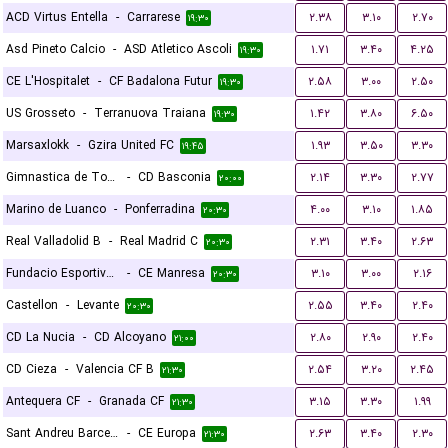
ACD Virtus Entella
-
Carrarese
۲.۳۸
۳.۱۰
۲.۷۰
۱۹:۳۰
Asd Pineto Calcio
-
ASD Atletico Ascoli
۱.۷۱
۳.۴۰
۴.۲۵
۱۹:۳۰
CE L'Hospitalet
-
CF Badalona Futur
۲.۵۸
۳.۰۰
۲.۵۰
۱۹:۳۰
US Grosseto
-
Terranuova Traiana
۱.۴۲
۳.۸۰
۶.۵۰
۱۹:۳۰
Marsaxlokk
-
Gzira United FC
۱.۹۳
۳.۵۰
۳.۳۰
۱۹:۴۵
Gimnastica de Torrelavega
-
CD Basconia
۲.۱۴
۳.۳۰
۲.۷۷
۲۰:۰۰
Marino de Luanco
-
Ponferradina
۴.۰۰
۳.۱۰
۱.۸۵
۲۰:۳۰
Real Valladolid B
-
Real Madrid C
۲.۳۱
۳.۴۰
۲.۶۳
۲۰:۳۰
Fundacio Esportiva Grama
-
CE Manresa
۳.۱۰
۳.۰۰
۲.۱۶
۲۰:۳۰
Castellon
-
Levante
۲.۵۵
۳.۴۰
۲.۴۰
۲۰:۳۰
CD La Nucia
-
CD Alcoyano
۲.۸۰
۲.۹۰
۲.۴۰
۲۱:۰۰
CD Cieza
-
Valencia CF B
۲.۵۴
۳.۲۰
۲.۴۵
۲۱:۳۰
Antequera CF
-
Granada CF
۳.۱۵
۳.۳۰
۱.۹۹
۲۱:۳۰
Sant Andreu Barcelona
-
CE Europa
۲.۶۳
۳.۴۰
۲.۳۰
۲۱:۳۰