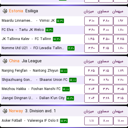
Estonia
Esiliiga
میزبان
مساوی
میهمان
Maardu Linnameeskond FC
-
Viimsi JK
۳.۱۰
۳.۸۰
۱.۹۲
۱۵:۳۰
FC Elva
-
Tartu JK Welco
۳.۶۰
۴.۰۰
۱.۷۰
۱۵:۳۰
JK Tallinna Kalev
-
FC Tallinn
۱.۴۵
۴.۵۰
۴.۷۵
۱۵:۳۰
Nomme Utd U21
-
FCI Levadia Tallinn II
۳.۴۰
۴.۱۵
۱.۷۰
۱۹:۳۰
China
Jia League
میزبان
مساوی
میهمان
Nanjing Fengfan
-
Nantong Zhiyun
۴.۲۵
۳.۱۵
۱.۷۹
۱۵:۰۰
Shijiazhuang Gongfu FC
-
Shaanxi Union FC
۳.۱۰
۲.۹۰
۲.۲۰
۱۵:۰۰
Meizhou Hakka
-
Foshan Nanshi FC
۲.۰۴
۳.۳۰
۳.۰۵
۱۵:۰۰
Jiangxi Dingnan United F.C
-
Dalian K'un City
۲.۰۴
۳.۲۸
۳.۱۵
۱۵:۳۰
Norway
3. Division avd. 1
میزبان
مساوی
میهمان
Asker Fotball
-
Valerenga IF Oslo II
۱.۱۱
۸.۰۰
۱۱.۰۰
۱۵:۳۰