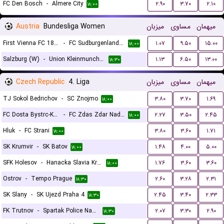
FC Den Bosch
-
Almere City
۲.۹۰
۳.۷۰
۲.۱۰
۱۸:۰۰
Austria
Bundesliga Women
میزبان
مساوی
میهمان
First Vienna FC 1894 (W)
-
FC Sudburgenland/TSV Hartberg (W)
۱.۰۷
۹.۵۰
۱۵.۰۰
۱۸:۰۰
Salzburg (W)
-
Union Kleinmunchen (W)
۱.۱۳
۶.۵۰
۱۳.۰۰
۱۸:۳۰
Czech Republic
4. Liga
میزبان
مساوی
میهمان
TJ Sokol Bedrichov
-
SC Znojmo
۳.۸۰
۳.۷۰
۱.۶۹
۱۸:۰۰
FC Dosta Bystrc-Kninicky
-
FC Zdas Zdar Nad Sazavou
۲.۲۷
۳.۵۰
۲.۴۵
۱۸:۰۰
Hluk
-
FC Strani
۳.۸۰
۳.۶۰
۱.۷۱
۱۸:۰۰
SK Krumvir
-
SK Batov
۱.۴۸
۴.۰۰
۵.۰۰
۱۸:۰۰
SFK Holesov
-
Hanacka Slavia Kromeriz B
۱.۷۶
۳.۶۰
۳.۶۰
۱۸:۰۰
Ostrov
-
Tempo Prague
۲.۶۰
۳.۲۸
۲.۳۱
۱۸:۳۰
SK Slany
-
SK Ujezd Praha 4
۲.۴۵
۳.۴۰
۲.۳۳
۱۸:۳۰
FK Trutnov
-
Spartak Police Nad Metuji
۲.۰۷
۳.۳۰
۲.۹۰
۱۸:۳۰