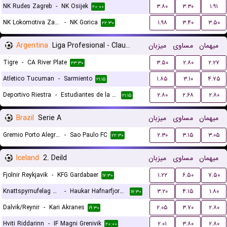
NK Rudes Zagreb
-
NK Osijek
۳.۸۰
۳.۳۰
۱.۹۱
۲۰:۰۰
NK Lokomotiva Zagreb
-
NK Gorica
۱.۹۸
۳.۴۰
۳.۵۰
۲۲:۳۰
Argentina
Liga Profesional - Clausura
میزبان
مساوی
میهمان
Tigre
-
CA River Plate
۳.۵۰
۲.۸۰
۲.۲۷
۲۳:۳۰
Atletico Tucuman
-
Sarmiento
۱.۸۵
۳.۱۰
۴.۷۵
۲۱:۱۵
Deportivo Riestra
-
Estudiantes de la Plata
۲.۸۰
۲.۶۸
۲.۸۰
۲۱:۱۵
Brazil
Serie A
میزبان
مساوی
میهمان
Gremio Porto Alegrense RS
-
Sao Paulo FC
۲.۳۰
۳.۱۵
۳.۰۵
۲۲:۳۰
Iceland
2. Deild
میزبان
مساوی
میهمان
Fjolnir Reykjavik
-
KFG Gardabaer
۱.۲۲
۶.۵۰
۷.۵۰
۱۷:۳۰
Knattspyrnufelag Austfjarda
-
Haukar Hafnarfjordur
۳.۲۰
۴.۱۵
۱.۸۰
۱۷:۳۰
Dalvik/Reynir
-
Kari Akranes
۲.۰۵
۳.۷۰
۲.۸۰
۱۹:۳۰
Hviti Riddarinn
-
IF Magni Grenivik
۲.۰۱
۳.۸۰
۲.۸۰
۲۰:۰۰